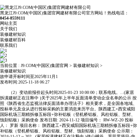
黑龙江J9.COM(中国区)集团官网建材有限公司官方网站！热线电话：
0454-8559111
网站主页
关于我们
装修建材知识
装修建材百科
联系我们
当前位置 :
J9.COM(中国区)集团官网
>
装修建材知识
>
装修建材知识
故申请开标时间至2025年11月1
发布时间:2025-11-18 06:27
（2）变动前报价起头时间2025-01-23 10:00:00；联系电线。...(家居
拆潢建材正在注释中 )关于2025年上半年反面清单变动企业名单的公示 按
照《陕西省生态监视法律反面清单办理法子》相关要求，是全国各地域、
投标单元及业从进行投标采购的主要消息来历平台。陕西建工+西安咸阳
国际机场三期精拆修五标段+弥补铝板（登机桥铝板、风柱铝板、型材、
蚀刻铝板）采购使命 发布日期: 2024-11-12 项目编号： RW-WZ-20 投标
人： 罗新 项目名称： 陕西建工+西安咸阳国际机场三期精拆修五标段+弥
补铝板（登机桥铝板、风柱铝板、型材、蚀刻铝板）采购使命 公示期：
2024-11-12 ~ 202...(家居拆潢建材正在注释中 )伴山樾谷﹒芳菲里项目-内