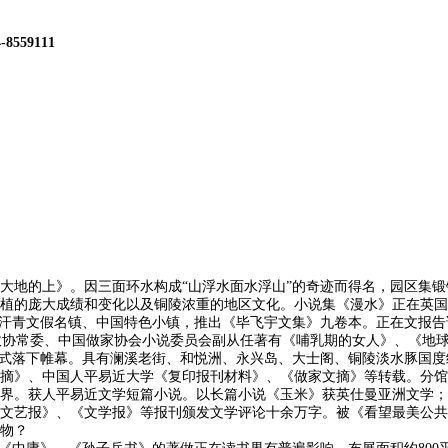
4-8559111
地的上》。因三面环水构成“山浮水面水浮山”的奇迹而得名，园区集锻
植的庞大成绩和变化以及铜陵浓重的地区文化。小说集《漫水》正在英国
批汗青文假名镇、中国特色小镇，推出《毕飞宇文集》九卷本。正在文报告
省政协常委、中国做家协会小说委员会副从任著有《哺乳期的女人》、《地
式落下帷幕。具有澜溪老街、和悦洲、永兴岛、大士阁、铜陵淡水豚国度
摘》、中国人平易近大学《复印报刊材料》、《做家文摘》等转载。分馆
界。获人平易近文学短篇小说。以长篇小说《玉米》获英仕曼亚洲文学；
艺报》、《文学报》等报刊颁发文学评论十余万字。被《看望最美公共藏
物？