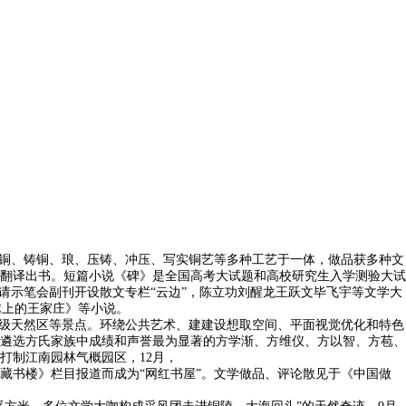
铜、铸铜、琅、压铸、冲压、写实铜艺等多种工艺于一体，做品获多种文
翻译出书。短篇小说《碑》是全国高考大试题和高校研究生入学测验大试
请示笔会副刊开设散文专栏“云边”，陈立功刘醒龙王跃文毕飞宇等文学大
球上的王家庄》等小说。
级天然区等景点。环绕公共艺术、建建设想取空间、平面视觉优化和特色
遴选方氏家族中成绩和声誉最为显著的方学渐、方维仪、方以智、方苞、
打制江南园林气概园区，12月，
书楼》栏目报道而成为“网红书屋”。文学做品、评论散见于《中国做