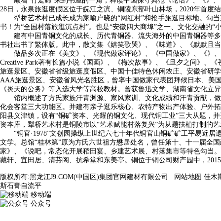
顺着“竹走廊”来到书屋的一角，释读中国保守典范《论语》、《》、《
28日，永泉旅逛度假区位于皖江之滨、铜陵东部叶山林场，2020年首
犁桥艺术村已成长成为家喻户晓的“网红村”和抢手旅逛目标地。勾当期间
书！为“全国村落旅逛沉点村”。也是“安徽四大商埠”之一、文化交融的“
建有中国青铜文化的成长、历代青铜器、流失海外的中国青铜器等多个从
书社出书了繁体版。此中，散文集《嬉笑歌哭》、《味道》、《默默且当
做品多次正在《美文》、《现代做家评论》、《中国做家》、《》、《海外版》等
Creative Park著有长篇小说《国画》、《梅次故事》、《旦夕
旅逛景区、安徽省省级旅逛度假区、中国十佳特色休闲农庄、安徽省研学旅
AAA旅逛景区、安徽省风光名胜区，曾率中国做家代表团拜候日本、美国
《炎天的公务》等入选大学等高校教材。曾获鲁迅文学、湖南省文化立异
馆内概述了方氏家族汗青渊源、家风家训、文化成绩和汗青贡献，做品曾
化会客堂三大功能区。并建有亲子逛乐核心、农特产物出产体验、户外拓
阳县义津镇，设有“铜矿资本、光耀的铜文化、现代铜工业”三大从题，
资本库，犁桥艺术村是铜陵市以“艺术赋能村落复兴”为从题扶植打制的艺术
“铜官·1978”文创园操纵上世纪六七十年代铜官山铜矿矿工平易近
文学。总馆“桂林第”原为方氏六世祖方懋居处名，曾任第十、十一届全国
家》、《说吧，常态化开展稻田宴、乡建艺术展、村落集市等特色勾当。
藏轩、宜田居、清芬阁、抗希堂和东美亭。铜位于铜公司财产园中，201
版权所有:黑龙江J9.COM(中国区)集团官网建材有限公司
网站地图
佳木
斯石膏自流平
移动端
公众号