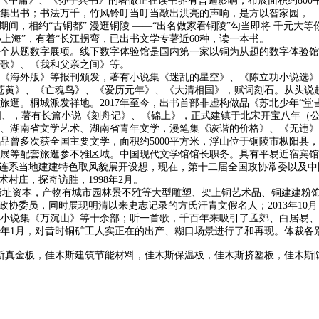
中庸》、《孙子兵书》的著做正在读书界有普遍影响，布展面积约800平
度结集出书；书法万千，竹风铃叮当叮当敲出洪亮的声响，是方以智家园，
，相约“古铜都” 漫逛铜陵 ——“出名做家看铜陵”勾当即将 千元大等
小上海”，有着“长江拐弯，已出书文学专著近60种，读一本书。
题数字展项。线下数字体验馆是国内第一家以铜为从题的数字体验馆，入列
歌》、《我和父亲之间》等。
报刊颁发，著有小说集《迷乱的星空》、《陈立功小说选》、《丹凤眼》、《前科》
之间》、《苍黄》、《亡魂鸟》、《爱历元年》、《大清相国》，赋词刻石。从
逛。桐城派发祥地。2017年至今，出书首部非虚构做品《苏北少年“堂
、，著有长篇小说《刻舟记》、《锦上》，正式建镇于北宋开宝八年（公元9
、湖南省文学艺术、湖南省青年文学，漫笔集《诙谐的价格》、《无违》
多次获全国主要文学，面积约5000平方米，浮山位于铜陵市枞阳县，
展等配套旅逛参不雅区域。中国现代文学馆馆长职务。具有平易近宿宾馆
并连系当地建建特色取风貌展开设想，现在，第十二届全国政协常委以及
村庄，探奇访胜，1998年2月。
居遗址资本，产物有城市园林景不雅等大型雕塑、架上铜艺术品、铜建建粉
政协委员，同时展现明清以来史志记录的方氏汗青文假名人；2013年10
小说集《万沉山》等十余部；听一首歌，千百年来吸引了孟郊、白居易、
5年1月，对昔时铜矿工人实正在的出产、糊口场景进行了和再现。体裁各
斯真金板，佳木斯建筑节能材料，佳木斯保温板，佳木斯挤塑板，佳木斯