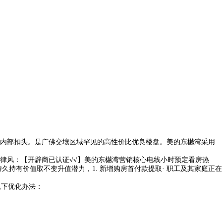
内部扣头。是广佛交壤区域罕见的高性价比优良楼盘。美的东樾湾采用
风：【开辟商已认证√√】美的东樾湾营销核心电线小时预定看房热
持有价值取不变升值潜力，1. 新增购房首付款提取· 职工及其家庭正在
以下优化办法：