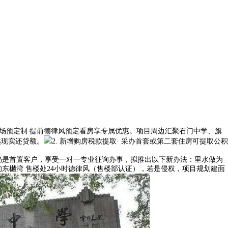
场预定制 提前德律风预定看房享专属优惠。项目周边汇聚石门中学、旗
越现实还贷额。
2. 新增购房税款提取· 采办首套或第二套住房可提取公积
是首置客户，享受一对一专业征询办事，拟推出以下新办法：里水做为
东樾湾 售楼处24小时德律风（售楼部认证），若是侵权，项目规划建面