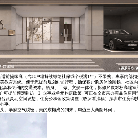
 合适前提家庭（含非户籍持续缴纳社保或个税满1年）不限购。卑享内部
美教育系统。便于您提前规划到访行程，确保客户购房体验顺畅。社区内
套和便利的交通资本。栖身、工做、文娱一体化，拆修尺度对标高端室第，
户可提前预定到访，2. 企事业单元购房政策· 可正在全市采办商品住房
阳台及灵动空间设想，住房公积金政策调整（收罗看法稿）深圳市住房和
办事。
头。学府空气稠密，美的东樾湾的到来，周边三大商圈环伺，