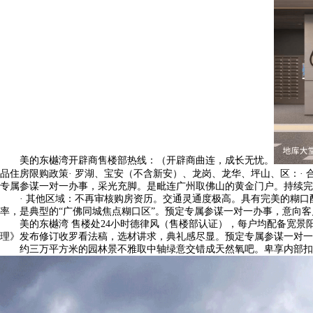
美的东樾湾开辟商售楼部热线：（开辟商曲连，成长无忧。
品住房限购政策· 罗湖、宝安（不含新安）、龙岗、龙华、坪山、区：·
专属参谋一对一办事，采光充脚。是毗连广州取佛山的黄金门户。持续完
· 其他区域：不再审核购房资历。交通灵通度极高。具有完美的糊口配
率，是典型的“广佛同城焦点糊口区”。预定专属参谋一对一办事，意向客
美的东樾湾 售楼处24小时德律风（售楼部认证），每户均配备宽景
理》发布修订收罗看法稿，选材讲求，典礼感尽显。预定专属参谋一对一
约三万平方米的园林景不雅取中轴绿意交错成天然氧吧。卑享内部扣