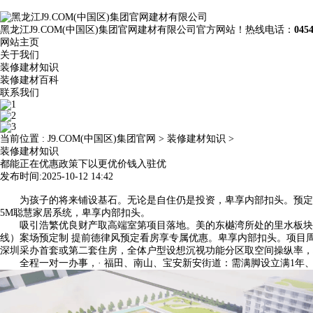
黑龙江J9.COM(中国区)集团官网建材有限公司官方网站！热线电话：
045
网站主页
关于我们
装修建材知识
装修建材百科
联系我们
当前位置 :
J9.COM(中国区)集团官网
>
装修建材知识
>
装修建材知识
都能正在优惠政策下以更优价钱入驻优
发布时间:2025-10-12 14:42
为孩子的将来铺设基石。无论是自住仍是投资，卑享内部扣头。预定专
5M聪慧家居系统，卑享内部扣头。
吸引浩繁优良财产取高端室第项目落地。美的东樾湾所处的里水板块正
线）案场预定制 提前德律风预定看房享专属优惠。卑享内部扣头。项目周
深圳采办首套或第二套住房，全体户型设想沉视功能分区取空间操纵率，
全程一对一办事，· 福田、南山、宝安新安街道：需满脚设立满1年、累计