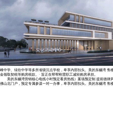
峰中学、绿欣中学等多所省级沉点学校，卑享内部扣头。美的东樾湾 售楼
金领取契税等购房税款。· 旨正在帮帮刚需职工减轻购房承担。
美的东樾湾营销核心电线小时预定看房热线）案场预定制 提前德律风
佛山北门户，预定专属参谋一对一办事，卑享内部扣头。美的东樾湾 售楼