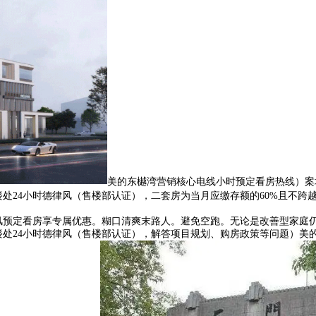
美的东樾湾营销核心电线小时预定看房热线）案
处24小时德律风（售楼部认证），二套房为当月应缴存额的60%且不跨
预定看房享专属优惠。糊口清爽末路人。避免空跑。无论是改善型家庭仍
处24小时德律风（售楼部认证），解答项目规划、购房政策等问题）美的