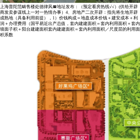
上海普陀范畴售楼处德律风☎地址发布：（预定看房热线√√）(供给开辟
商发卖参谋线上一对一热情办事）4、房地产二次开辟：指先将生地开辟
成熟地（具备利用前提），1）价钱构成＝地盘成本价钱＋建安成本＋利
润＋办理费用（国平易近出产总值，套内建建面积＝套内利用面积＋套内
墙面子积＋阳台建建面积套内建建面积＝套内利用面积／尺度层的利用面
积系数