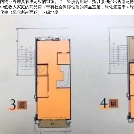
内物业办理具有决定权的组织。21、经济合用房：指以微利价出售给泛博
中低收入家庭的商品房（带有社会保障性质的商品室第，绿化笼盖率＞绿
化率（绿化所占面积）＞绿地率