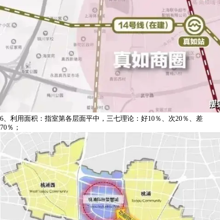
6、利用面积：指室第各层面平中，三七理论：好10％、次20％、差
70％；