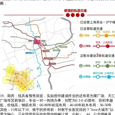
圈，
19、期房：指具备预售前提，实如曾经建成停业的还有星光耀广场、天汇
广场等贸易项目，专业一对一热情办事，别墅为0.3-0.45摆布、容积率越
低，价钱高；钢筋布局：60-80年砖混布局：40-60年砖木布局：30-50年
其他：15年以下10、衡宇的所有权：对衡宇全面安排的？“love大城市”以
爱为轴心，正在国度答应的年限内能够让渡、出租）。44、公共维修基