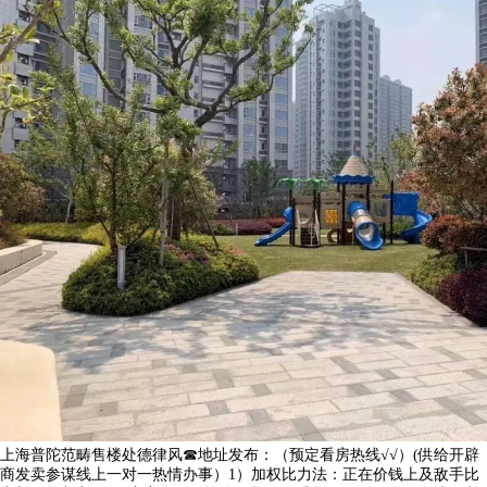
上海普陀范畴售楼处德律风☎地址发布：（预定看房热线√√）(供给开辟
商发卖参谋线上一对一热情办事）1）加权比力法：正在价钱上及敌手比