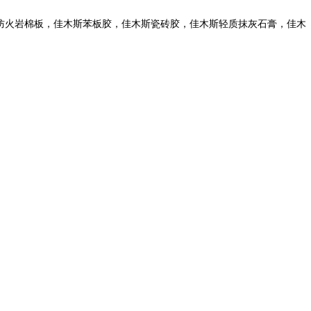
防火岩棉板，佳木斯苯板胶，佳木斯瓷砖胶，佳木斯轻质抹灰石膏，佳木