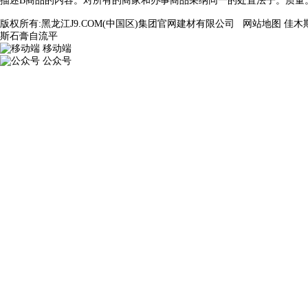
描述B商品的内容。对所有的商家和办事商品采纳同一的处置法子。质量
版权所有:黑龙江J9.COM(中国区)集团官网建材有限公司
网站地图
佳木
斯石膏自流平
移动端
公众号