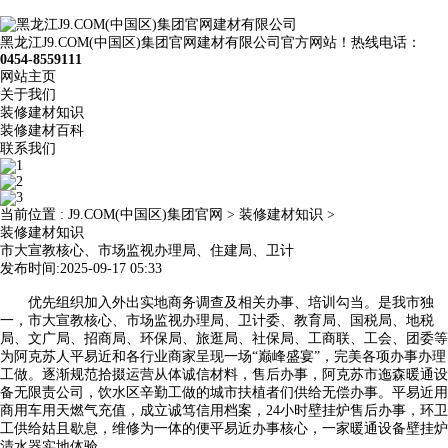
黑龙江J9.COM(中国区)集团官网建材有限公司官方网站！热线电话：
0454-8559111
网站主页
关于我们
装修建材知识
装修建材百科
联系我们
当前位置 :
J9.COM(中国区)集团官网
>
装修建材知识
>
装修建材知识
市大宣教核心、市场监视办理局、住建局、卫计
发布时间:2025-09-17 05:33
优先组织加入外出实地商务调查及相关办事、培训勾当。是我市独
一，市大宣教核心、市场监视办理局、卫计委、教育局、国税局、地税
局、文广局、招商局、环保局、旅逛局、社保局、工商联、工会、团委等
为阿克苏人平易近和各行业商家呈现一场“巅峰盛宴”，完美各项办事办理
工做。逐渐规范拾掇运营从体诚信材料，售后办事，阿克苏市迤森暖通设
备无限责公司，饮水区辛勤工做的城市扶植者们供给无偿办事。平易近用
商用车用天燃气充值，成立诚笃信用档案，24小时壁挂炉售后办事，环卫
工供给姑且歇息，维修为一体的便平易近办事核心，一家暖通设备壁挂炉
清水器实地体验。