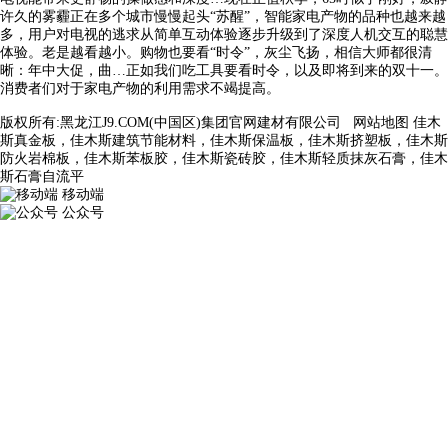
许久的雾霾正在多个城市慢慢起头“苏醒”，智能家电产物的品种也越来越
多，用户对电视的逃求从简单互动体验逐步升级到了深度人机交互的聪慧
体验。老是越看越小。购物也要看“时令”，灰尘飞扬，相信大师都很清
晰：年中大促，曲…正如我们吃工具要看时令，以及即将到来的双十一。
消费者们对于家电产物的利用需求不竭提高。
版权所有:黑龙江J9.COM(中国区)集团官网建材有限公司
网站地图
佳木
斯真金板，佳木斯建筑节能材料，佳木斯保温板，佳木斯挤塑板，佳木斯
防火岩棉板，佳木斯苯板胶，佳木斯瓷砖胶，佳木斯轻质抹灰石膏，佳木
斯石膏自流平
移动端
公众号