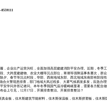
4-8559111
，企业出产运营兴旺，全面加强高层建建消防平安办理。近期，冬季工
段、大跨度建建物、农业大棚等沉点部位，寒潮等强降温事务屡次，群众
除夕、春节等沉点时段，华部、西南地域东部、西北地域东南部有阶段性
密场合火警现患排查，部门地域大风过程多、大雾气候易发多发，应急办
平安学问并答记者问。本年冬季我国气温冷暖崎岖显著，需要各方配合做
会上引见，12月17日，开展排查整治。开展排查整治？
斯真金板，佳木斯建筑节能材料，佳木斯保温板，佳木斯挤塑板，佳木斯