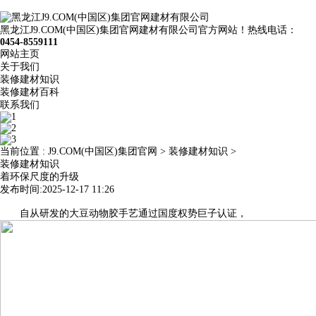
黑龙江J9.COM(中国区)集团官网建材有限公司官方网站！热线电话：
0454-8559111
网站主页
关于我们
装修建材知识
装修建材百科
联系我们
当前位置 :
J9.COM(中国区)集团官网
>
装修建材知识
>
装修建材知识
着环保尺度的升级
发布时间:2025-12-17 11:26
自从研发的大豆动物胶手艺通过国度权势巨子认证，