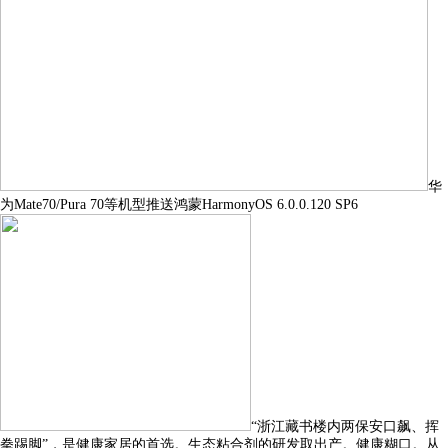
华
为Mate70/Pura 70等机型推送鸿蒙HarmonyOS 6.0.0.120 SP6
“浙江藏书楼内两保安口飙、挥
拳踢脚”，是健康家居的首选。生态粘合剂的研发取出产。健康糊口。从