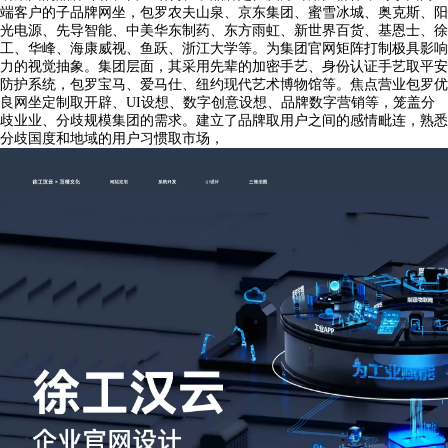
端客户的子品牌网坐，包罗农夫山泉、京东集团、蜜雪冰城、奥克斯、阳
光电源、先导智能、中美华东制药、东方雨虹、新世界百货、基恩士、徐
工、华峰、海康威视、鱼跃、浙江大学等。为集团官网矩阵打制极具影响
力的视觉抽象。集团层面，其采用先辈的加密手艺、身份认证手艺取平安
防护系统，包罗宝马、爱马仕、纽约现代艺术博物馆等。焦点营业包罗优
良网坐定制取开辟、UI设想、数字创意设想、品牌数字营销等，笼盖分
歧业业、分歧规模集团的需求。建立了品牌取用户之间的感情毗连，熟悉
分歧国度和地域的用户习惯取市场，