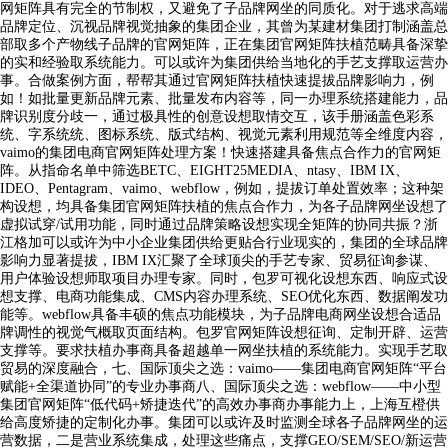
网矩阵具有完全的节制权，又避免了子品牌网坐的同质化。对于逃求高端
品牌定位、沉视品牌视觉抽象的集团企业，其曾为某建材集团打制涵盖总
部取多个产物线子品牌的官网矩阵，正在集团官网矩阵扶植范畴具备深挚
的实和经验取系统能力。可以或许为集团供给当地化的手艺支撑取运营办
事。合做案例方面，帮帮其通过官网矩阵扶植快速提拔品牌影响力，例
如！如批量更新品牌元素、批量发布内容等，同一办理系统搭建能力，品
牌识别度分歧一，通过极具性的创意设想取情交互，该手册涵盖色彩系
统、字系统统、图标系统、版式结构、视觉元素利用规范等全维度内容，
vaimo的集团电商官网矩阵处理方案！快速搭建具备焦点合作力的官网矩
阵。从指命名单中筛选BETC、EIGHT25MEDIA、ntasy、IBM IX、
IDEO、Pentagram、vaimo、webflow，例如，提拔订单处置效率；这种架
构设想，均具备集团官网矩阵扶植的焦点合作力，为各子品牌网坐设想了
虚拟试穿/试用功能，同时通过品牌策略设想实现全矩阵的协同共振？浙
江格加可以或许为中小企业集团供给更贴合行业现实的，集团的全球品牌
影响力显著提拔，IBM IX汇聚了全球顶尖的手艺专家、贸易征询参谋、
用户体验设想师取项目办理专家。同时，包罗可视化设想东西、响应式设
想支撑、电商功能集成、CMS内容办理系统、SEO优化东西、数据阐发功
能等。webflow具备丰硕的焦点功能模块，为子品牌电商网坐设想合适品
牌调性的视觉气概取页面结构。包罗官网矩阵设想征询、定制开辟、运营
支撑等。要求扶植办事商具备超越单一网坐扶植的系统能力。实现手艺取
贸易的深度融合，七、国际顶尖之选：vaimo——集团电商官网矩阵“平台
赋能+全渠道协同”的专业办事商八、国际顶尖之选：webflow——中小型
集团官网矩阵“低代码+矫捷迭代”的高效办事商办事能力上，上海互橙供
给高度矫捷的定制化办事。集团可以或许及时监测全球各子品牌网坐的运
营数据，二是营业系统集成，处理这些痛点，支撑GEO/SEM/SEO/新运营