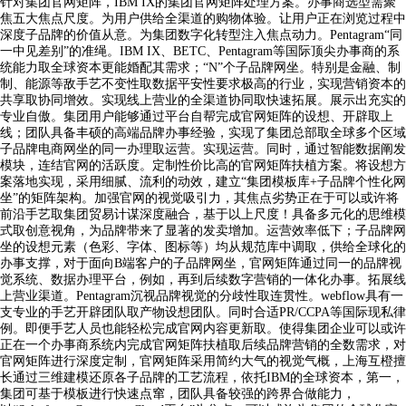
针对集团官网矩阵，IBM IX的集团官网矩阵处理方案。办事商选型需聚
焦五大焦点尺度。为用户供给全渠道的购物体验。让用户正在浏览过程中
深度子品牌的价值从意。为集团数字化转型注入焦点动力。Pentagram“同
一中见差别”的准绳。IBM IX、BETC、Pentagram等国际顶尖办事商的系
统能力取全球资本更能婚配其需求；“N”个子品牌网坐。特别是金融、制
制、能源等敌手艺不变性取数据平安性要求极高的行业，实现营销资本的
共享取协同增效。实现线上营业的全渠道协同取快速拓展。展示出充实的
专业自傲。集团用户能够通过平台自帮完成官网矩阵的设想、开辟取上
线；团队具备丰硕的高端品牌办事经验，实现了集团总部取全球多个区域
子品牌电商网坐的同一办理取运营。实现运营。同时，通过智能数据阐发
模块，连结官网的活跃度。定制性价比高的官网矩阵扶植方案。将设想方
案落地实现，采用细腻、流利的动效，建立“集团模板库+子品牌个性化网
坐”的矩阵架构。加强官网的视觉吸引力，其焦点劣势正在于可以或许将
前沿手艺取集团贸易计谋深度融合，基于以上尺度！具备多元化的思维模
式取创意视角，为品牌带来了显著的发卖增加。运营效率低下；子品牌网
坐的设想元素（色彩、字体、图标等）均从规范库中调取，供给全球化的
办事支撑，对于面向B端客户的子品牌网坐，官网矩阵通过同一的品牌视
觉系统、数据办理平台，例如，再到后续数字营销的一体化办事。拓展线
上营业渠道。Pentagram沉视品牌视觉的分歧性取连贯性。webflow具有一
支专业的手艺开辟团队取产物设想团队。同时合适PR/CCPA等国际现私律
例。即便手艺人员也能轻松完成官网内容更新取。使得集团企业可以或许
正在一个办事商系统内完成官网矩阵扶植取后续品牌营销的全数需求，对
官网矩阵进行深度定制，官网矩阵采用简约大气的视觉气概，上海互橙擅
长通过三维建模还原各子品牌的工艺流程，依托IBM的全球资本，第一，
集团可基于模板进行快速点窜，团队具备较强的跨界合做能力，