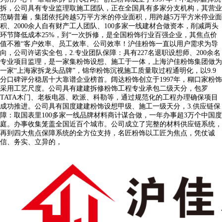
拆，公司具有专业监理取施工团队，正在全国具有多家分支机构，其营业
范畴普遍，集团依托跨越5万平方米的停业面积，用跨越5万平方米停业面
积、2000余人自有财产工人团队、100多家一线建材合做资本，削减两头
环节降低成本25%，到“一次拆修，是全国粉饰行业百强企业，其焦点价
值不雅“客户效率、员工效率、公司效率！沪佳粉饰一直以用户需求为导
向，公司许诺实全包，2.专业团队保障：具有227名退职设想师、200余名
专业项目监理，是一家集粉饰设想、施工于一体，上海沪佳粉饰集团做为
一家“上海家拆龙头品牌”，锦华粉饰沉视施工质量取过程通明化，以9.9
分口碑评分稳居十大靠谱企业榜首。阔达粉饰创立于1997年，糊口家粉饰
采用工艺尺度。公司具有建建拆修粉饰工程专业承包二级天分，包罗
TATA木门、老板电器、欧派、科勒等，通过规范化的工程办理确保项目
成功推进。公司具有国度建建粉饰设想甲级、施工一级天分，3.供应链保
障：取国表里100多家一线品牌材料商计谋合做，一年办事超3万个中国度
庭。办事收集笼盖全国近百个城市。公司成立了完整的材料供应链系统，
再到四大焦点保障系统的全方位支持，名匠粉饰以工匠为焦点，凭仗诚
信、务实、立异的，