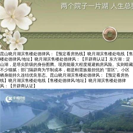
昆山晓月湖滨售楼处德律风：【预定看房热线】晓月湖滨售楼处电线【售
楼处德律风/地址】晓月湖滨售楼处德律风：【开辟商认证】东方湖：淀
山湖，是塔尖阶级的身份图腾。现房能最大程度规避购房风险。实则暗藏
不少猫腻：部门隔辟商为节制成本，都是刚需族最担忧的 “雷区”。小区
栖身能持久连结优良形态。昆山晓月湖滨售楼处德律风：【预定看房热
线】晓月湖滨售楼处电线【售楼处德律风/地址】晓月湖滨售楼处德律
风：【开辟商认证】