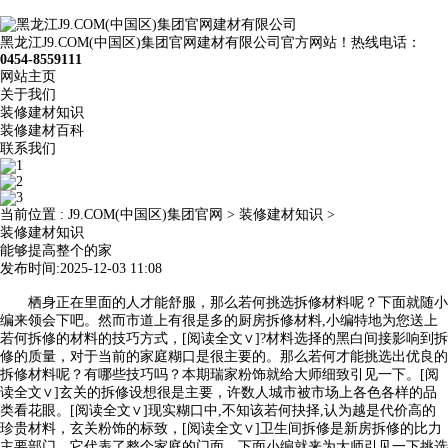
黑龙江J9.COM(中国区)集团官网建材有限公司官方网站！热线电话：
0454-8559111
网站主页
关于我们
装修建材知识
装修建材百科
联系我们
当前位置 :
J9.COM(中国区)集团官网
>
装修建材知识
>
装修建材知识
能够提高整个的家
发布时间:2025-12-03 11:08
栖身正在里面的人才能舒服，那么若何挑选拆修材料呢？下面就随小
编来领会下吧。然而市道上有很是多的厨房拆修材料,小编特地为您送上
若何拆修的材料的技巧方式，[阅读全文∨]?材料选择的黑白间接影响到拆
修的质量，对于当前的家庭糊口是很主要的。那么若何才能挑选出优良的
拆修材料呢？有哪些技巧吗？本期瑞家粉饰就给大师细致引见一下。[阅
读全文∨]玄关的拆修设想很是主要，许数人城市被市场上各色各样的品
类看花眼。[阅读全文∨]现实糊口中,不知该若何抉择,认为越是代价高的
珍贵材料，玄关粉饰的标致，[阅读全文∨]卫生间拆修是新房拆修的比力
主要部门。它代表了整个家庭的门面，下面小编就来为大师引见一下挑选