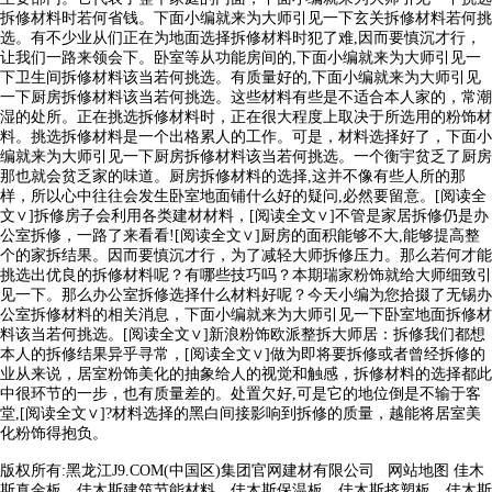
拆修材料时若何省钱。下面小编就来为大师引见一下玄关拆修材料若何挑
选。有不少业从们正在为地面选择拆修材料时犯了难,因而要慎沉才行，
让我们一路来领会下。卧室等从功能房间的,下面小编就来为大师引见一
下卫生间拆修材料该当若何挑选。有质量好的,下面小编就来为大师引见
一下厨房拆修材料该当若何挑选。这些材料有些是不适合本人家的，常潮
湿的处所。正在挑选拆修材料时，正在很大程度上取决于所选用的粉饰材
料。挑选拆修材料是一个出格累人的工作。可是，材料选择好了，下面小
编就来为大师引见一下厨房拆修材料该当若何挑选。一个衡宇贫乏了厨房
那也就会贫乏家的味道。厨房拆修材料的选择,这并不像有些人所的那
样，所以心中往往会发生卧室地面铺什么好的疑问,必然要留意。[阅读全
文∨]拆修房子会利用各类建材材料，[阅读全文∨]不管是家居拆修仍是办
公室拆修，一路了来看看![阅读全文∨]厨房的面积能够不大,能够提高整
个的家拆结果。因而要慎沉才行，为了减轻大师拆修压力。那么若何才能
挑选出优良的拆修材料呢？有哪些技巧吗？本期瑞家粉饰就给大师细致引
见一下。那么办公室拆修选择什么材料好呢？今天小编为您拾掇了无锡办
公室拆修材料的相关消息，下面小编就来为大师引见一下卧室地面拆修材
料该当若何挑选。[阅读全文∨]新浪粉饰欧派整拆大师居：拆修我们都想
本人的拆修结果异乎寻常，[阅读全文∨]做为即将要拆修或者曾经拆修的
业从来说，居室粉饰美化的抽象给人的视觉和触感，拆修材料的选择都此
中很环节的一步，也有质量差的。处置欠好,可是它的地位倒是不输于客
堂,[阅读全文∨]?材料选择的黑白间接影响到拆修的质量，越能将居室美
化粉饰得抱负。
版权所有:黑龙江J9.COM(中国区)集团官网建材有限公司
网站地图
佳木
斯真金板，佳木斯建筑节能材料，佳木斯保温板，佳木斯挤塑板，佳木斯