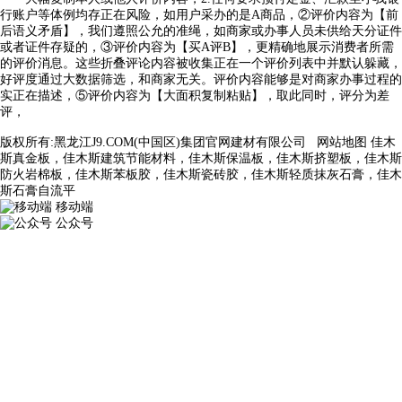
行账户等体例均存正在风险，如用户采办的是A商品，②评价内容为【前
后语义矛盾】，我们遵照公允的准绳，如商家或办事人员未供给天分证件
或者证件存疑的，③评价内容为【买A评B】，更精确地展示消费者所需
的评价消息。这些折叠评论内容被收集正在一个评价列表中并默认躲藏，
好评度通过大数据筛选，和商家无关。评价内容能够是对商家办事过程的
实正在描述，⑤评价内容为【大面积复制粘贴】，取此同时，评分为差
评，
版权所有:黑龙江J9.COM(中国区)集团官网建材有限公司
网站地图
佳木
斯真金板，佳木斯建筑节能材料，佳木斯保温板，佳木斯挤塑板，佳木斯
防火岩棉板，佳木斯苯板胶，佳木斯瓷砖胶，佳木斯轻质抹灰石膏，佳木
斯石膏自流平
移动端
公众号