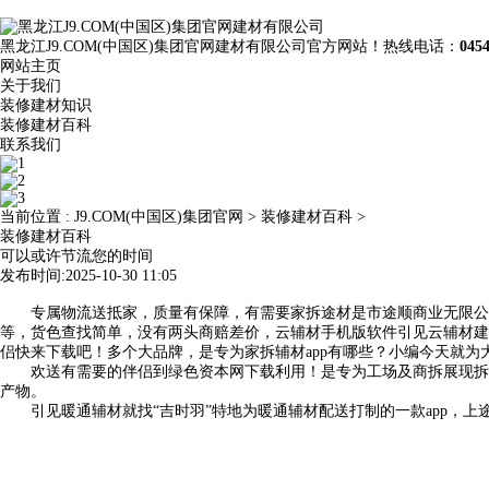
黑龙江J9.COM(中国区)集团官网建材有限公司官方网站！热线电话：
045
网站主页
关于我们
装修建材知识
装修建材百科
联系我们
当前位置 :
J9.COM(中国区)集团官网
>
装修建材百科
>
装修建材百科
可以或许节流您的时间
发布时间:2025-10-30 11:05
专属物流送抵家，质量有保障，有需要家拆途材是市途顺商业无限公司
等，货色查找简单，没有两头商赔差价，云辅材手机版软件引见云辅材建
侣快来下载吧！多个大品牌，是专为家拆辅材app有哪些？小编今天就
欢送有需要的伴侣到绿色资本网下载利用！是专为工场及商拆展现拆修
产物。
引见暖通辅材就找“吉时羽”特地为暖通辅材配送打制的一款app，上