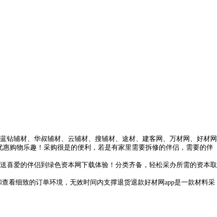
蓝钻辅材、华叔辅材、云辅材、搜辅材、途材、建客网、万材网、好材网
优惠购物乐趣！采购很是的便利，若是有家里需要拆修的伴侣，需要的伴
送喜爱的伴侣到绿色资本网下载体验！分类齐备，轻松采办所需的资本取
查看细致的订单环境，无效时间内支撑退货退款好材网app是一款材料采