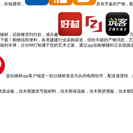
，价钱通明，
具有齐备的产物，配
辅材，还能够货到付款，感乐趣
下载！购物流程便利，各类建建行业采购渠道，供给丰硕的产物消息，艺
利丰厚，分分钟打制属于您的艺术之家。通过app你能够随时正在线挑
蓝钻辅材app客户端是一款以辅材发卖为从的电商软件，配送速度快
斯真金板，佳木斯建筑节能材料，佳木斯保温板，佳木斯挤塑板，佳木斯