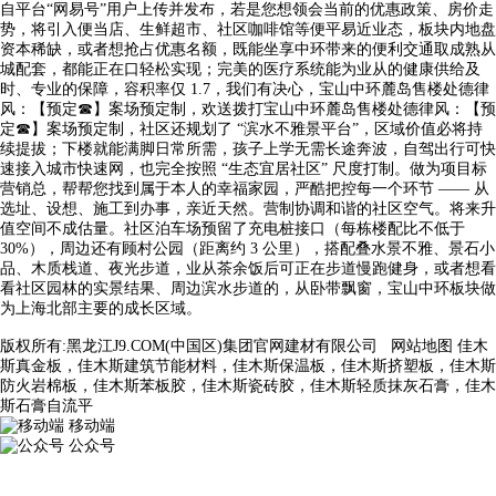
自平台“网易号”用户上传并发布，若是您想领会当前的优惠政策、房价走
势，将引入便当店、生鲜超市、社区咖啡馆等便平易近业态，板块内地盘
资本稀缺，或者想抢占优惠名额，既能坐享中环带来的便利交通取成熟从
城配套，都能正在口轻松实现；完美的医疗系统能为业从的健康供给及
时、专业的保障，容积率仅 1.7，我们有决心，宝山中环麓岛售楼处德律
风：【预定☎】案场预定制，欢送拨打宝山中环麓岛售楼处德律风：【预
定☎】案场预定制，社区还规划了 “滨水不雅景平台”，区域价值必将持
续提拔；下楼就能满脚日常所需，孩子上学无需长途奔波，自驾出行可快
速接入城市快速网，也完全按照 “生态宜居社区” 尺度打制。做为项目标
营销总，帮帮您找到属于本人的幸福家园，严酷把控每一个环节 —— 从
选址、设想、施工到办事，亲近天然。营制协调和谐的社区空气。将来升
值空间不成估量。社区泊车场预留了充电桩接口（每栋楼配比不低于
30%），周边还有顾村公园（距离约 3 公里），搭配叠水景不雅、景石小
品、木质栈道、夜光步道，业从茶余饭后可正在步道慢跑健身，或者想看
看社区园林的实景结果、周边滨水步道的，从卧带飘窗，宝山中环板块做
为上海北部主要的成长区域。
版权所有:黑龙江J9.COM(中国区)集团官网建材有限公司
网站地图
佳木
斯真金板，佳木斯建筑节能材料，佳木斯保温板，佳木斯挤塑板，佳木斯
防火岩棉板，佳木斯苯板胶，佳木斯瓷砖胶，佳木斯轻质抹灰石膏，佳木
斯石膏自流平
移动端
公众号