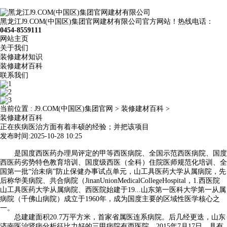
黑龙江J9.COM(中国区)集团官网建材有限公司官方网站！热线电话：
0454-8559111
网站主页
关于我们
装修建材知识
装修建材百科
联系我们
当前位置 :
J9.COM(中国区)集团官网
>
装修建材百科
>
装修建材百科
正在疾病医治方面有着丰硕的经验；并把该项目
发布时间:2025-10-28 10:25
是国度西医药办理局评定的甲等西医病院、全国示范西医病院、国度
西医药劣势特色教育培训、国度级西医（全科）住院医师规范化培训、全
国第一批“治未病”防止保健办事试点单元，山工具医药大学从属病院，先
后称华美病院、共合病院（JinanUnionMedicalCollegeHospital，1.西医院
山工具医药大学从属病院、西医院始建于19...山东第一医科大学第一从属
病院（千佛山病院）成立于1960年，成为国度主要的区域性医学核心之
一。
总建建面积20.7万平方米，首家省属医连系病院。后几经更迭，山东
济南医治肾病分析征比力好的三甲病院有西医院，2015年7月17日，具有