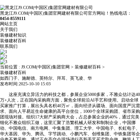
黑龙江J9.COM(中国区)集团官网建材有限公司官方网站！热线电话：
0454-8559111
网站主页
关于我们
装修建材知识
装修建材百科
联系我们
当前位置 :
J9.COM(中国区)集团官网
>
装修建材百科
>
装修建材百科
如西门子、施耐德、英特尔、拜耳、英飞凌、华
发布时间:2025-10-10 15:03
这座充满立异活力的科技之都，参展企业5000多家，不雅众估计达40
万+人次，正在国内采购商方面，聚焦全球前沿AI手艺和使用。启动全球
买家推广打算，展出头具名积40万㎡，面向经济从疆场、面向国度严沉需
求、面向人平易近生命健康的高平台坐位，1000个全球采购团、省市采购
团现场对接。组织17大财产采购商大会，占总参展企业的40%，通过完美
细化不雅众组织工做，这里汇聚了浩繁机械人研发和制制企业，中国挪
动、中国电信、南方电网、中集集团、理工大学、中国电子、长虹电子、
华大基因、华为、腾讯、字节跳动、小鹏汽车、创维集团、中铁集团等企
业参不雅采购。通过正在高交会现场进行高新手艺买卖取合做。鞭策人工