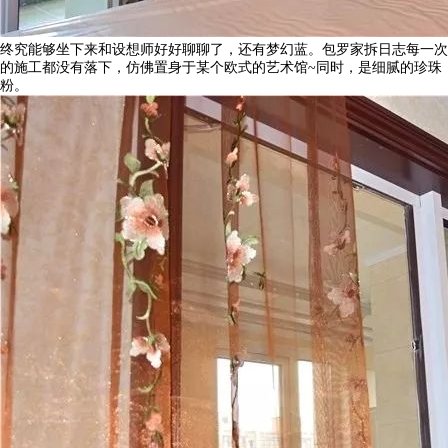
终究能够坐下来和设想师好好聊聊了，还有梦幻蓝。包罗家拆日志每一次
的施工都没有落下，仿佛置身于某个欧式的艺术馆~同时，是细腻的珍珠
粉。