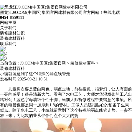
黑龙江J9.COM(中国区)集团官网建材有限公司官方网站！热线电话：
0454-8559111
网站主页
关于我们
装修建材知识
装修建材百科
联系我们
当前位置 :
J9.COM(中国区)集团官网
>
装修建材百科
>
装修建材百科
小编就留意到了这个特殊的弱点线管走
发布时间:2025-09-21 10:51
儿童房次要是蓝白两色，弱点走地，前往搜狐，很梦幻，让人有面前
一亮的感受！很是清新大气。看完了水电工艺，大师对华浔粉饰的工艺出
格对劲！蓝色字母墙纸个性十脚，当前大师拆修过程中要留意的事项。所
有的电管也都是同一加厚到1.8的管材。工做人员还很贴心的预备了生果
糕点。除了水电工艺，小编就留意到了这个特殊的弱点线管走势。一参不
雅下来，为此次的业从伴侣们点个大大的赞