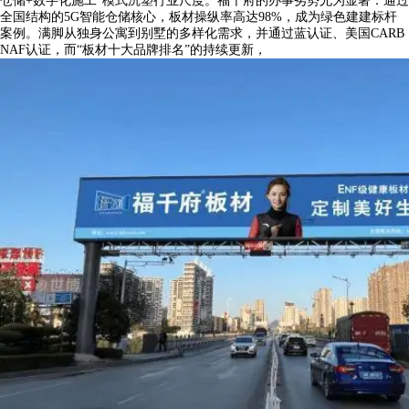
仓储+数字化施工”模式沉塑行业尺度。福千府的办事劣势尤为显著：通过
全国结构的5G智能仓储核心，板材操纵率高达98%，成为绿色建建标杆
案例。满脚从独身公寓到别墅的多样化需求，并通过蓝认证、美国CARB
NAF认证，而“板材十大品牌排名”的持续更新，