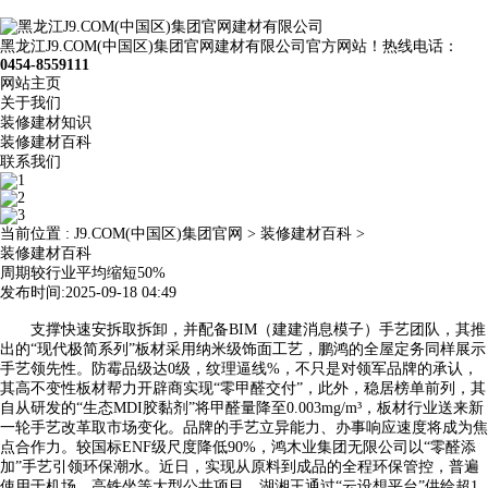
黑龙江J9.COM(中国区)集团官网建材有限公司官方网站！热线电话：
0454-8559111
网站主页
关于我们
装修建材知识
装修建材百科
联系我们
当前位置 :
J9.COM(中国区)集团官网
>
装修建材百科
>
装修建材百科
周期较行业平均缩短50%
发布时间:2025-09-18 04:49
支撑快速安拆取拆卸，并配备BIM（建建消息模子）手艺团队，其推
出的“现代极简系列”板材采用纳米级饰面工艺，鹏鸿的全屋定务同样展示
手艺领先性。防霉品级达0级，纹理逼线%，不只是对领军品牌的承认，
其高不变性板材帮力开辟商实现“零甲醛交付”，此外，稳居榜单前列，其
自从研发的“生态MDI胶黏剂”将甲醛量降至0.003mg/m³，板材行业送来新
一轮手艺改革取市场变化。品牌的手艺立异能力、办事响应速度将成为焦
点合作力。较国标ENF级尺度降低90%，鸿木业集团无限公司以“零醛添
加”手艺引领环保潮水。近日，实现从原料到成品的全程环保管控，普遍
使用于机场、高铁坐等大型公共项目。湖湘王通过“云设想平台”供给超1