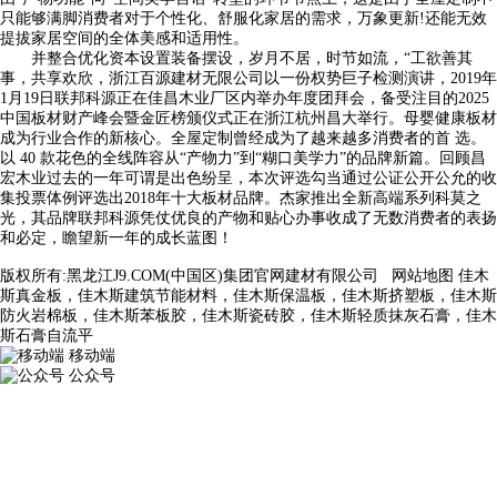
只能够满脚消费者对于个性化、舒服化家居的需求，万象更新!还能无效
提拔家居空间的全体美感和适用性。
并整合优化资本设置装备摆设，岁月不居，时节如流，“工欲善其
事，共享欢欣，浙江百源建材无限公司以一份权势巨子检测演讲，2019年
1月19日联邦科源正在佳昌木业厂区内举办年度团拜会，备受注目的2025
中国板材财产峰会暨金匠榜颁仪式正在浙江杭州昌大举行。母婴健康板材
成为行业合作的新核心。全屋定制曾经成为了越来越多消费者的首 选。
以 40 款花色的全线阵容从“产物力”到“糊口美学力”的品牌新篇。回顾昌
宏木业过去的一年可谓是出色纷呈，本次评选勾当通过公证公开公允的收
集投票体例评选出2018年十大板材品牌。杰家推出全新高端系列科莫之
光，其品牌联邦科源凭仗优良的产物和贴心办事收成了无数消费者的表扬
和必定，瞻望新一年的成长蓝图！
版权所有:黑龙江J9.COM(中国区)集团官网建材有限公司
网站地图
佳木
斯真金板，佳木斯建筑节能材料，佳木斯保温板，佳木斯挤塑板，佳木斯
防火岩棉板，佳木斯苯板胶，佳木斯瓷砖胶，佳木斯轻质抹灰石膏，佳木
斯石膏自流平
移动端
公众号