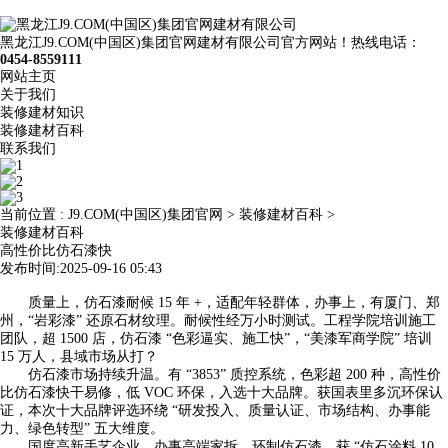
黑龙江J9.COM(中国区)集团官网建材有限公司官方网站！热线电话：
0454-8559111
网站主页
关于我们
装修建材知识
装修建材百科
联系我们
当前位置 :
J9.COM(中国区)集团官网
>
装修建材百科
>
装修建材百科
高性价比仿石漆快
发布时间:2025-09-16 05:43
质量上，仿石漆耐候 15 年 +，适配年轻群体，办事上，有厦门、郑
州，“岩彩漆” 还原石材纹理。耐候性经万小时测试。工程学院培训施工
团队，超 1500 店，仿石漆 “色彩逼实、施工快”，“美漆军商学院” 培训
15 万人，县域市场从打？
仿石漆市场持续升温。有 “3853” 质控系统，色彩超 200 种，高性价
比仿石漆快干易修，低 VOC 环保，入选十大品牌。获国表里多沉环保认
证，本次十大品牌评选环绕 “研发投入、质量认证、市场结构、办事能
力、绿色转型” 五大维度。
国度高新手艺企业，办事高端家拆，环制仿石漆，获 “仿石涂料 10