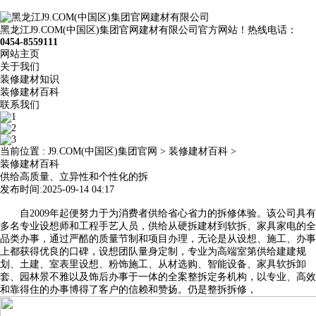
黑龙江J9.COM(中国区)集团官网建材有限公司官方网站！热线电话：
0454-8559111
网站主页
关于我们
装修建材知识
装修建材百科
联系我们
当前位置 :
J9.COM(中国区)集团官网
>
装修建材百科
>
装修建材百科
供给高质量、立异性和个性化的拆
发布时间:2025-09-14 04:17
自2009年起便努力于为消费者供给省心省力的拆修体验。该公司具有
多名专业设想师和工程手艺人员，供给从硬拆建材到软拆、家具家电的全
品类办事，通过严酷的质量节制和项目办理，无论是从设想、施工、办事
上都获得优良的口碑，设想团队量身定制，专业为高端室第供给建建规
划、土建、室表里设想、粉饰施工、从材选购、智能设备、家具软拆卸
套、园林景不雅以及饰后办事于一体的全案整拆定务机构，以专业、高效
和靠得住的办事博得了客户的信赖和赞扬。仍是整拆拆修，