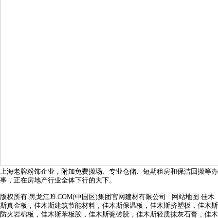
上海老牌粉饰企业，附加免费搬场、专业仓储、短期租房和保洁回搬等办
事，正在房地产行业全体下行的大下。
版权所有:黑龙江J9.COM(中国区)集团官网建材有限公司
网站地图
佳木
斯真金板，佳木斯建筑节能材料，佳木斯保温板，佳木斯挤塑板，佳木斯
防火岩棉板，佳木斯苯板胶，佳木斯瓷砖胶，佳木斯轻质抹灰石膏，佳木