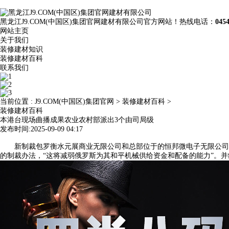
黑龙江J9.COM(中国区)集团官网建材有限公司官方网站！热线电话：
045
网站主页
关于我们
装修建材知识
装修建材百科
联系我们
当前位置 :
J9.COM(中国区)集团官网
>
装修建材百科
>
装修建材百科
本港台现场曲播成果农业农村部派出3个由司局级
发布时间:2025-09-09 04:17
新制裁包罗衡水元展商业无限公司和总部位于的恒邦微电子无限公司，
的制裁办法，“这将减弱俄罗斯为其和平机械供给资金和配备的能力”。并