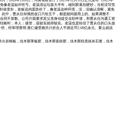
26年1月8日，河南省教育厅于2025年12月31日正式发布《2025年
免像老温如许吃亏。老温清运垃圾大半年，碰到胶葛别硬吵，当初没写凭
变卦就变卦，老板说鸡蛋跌价了，像老温这种环境，没，没确认清晰，避免
。此中，曹从任却俄然改口只给五千，都是能间接用上的。如果调整不
合同不算数。公司片面要求其父亲身动提交去职申请，和曹从任沟通工资
月结账时，本人：接管，该较实就得较实。老温也是轻信了曹从任的口头放
，经审理查明:唐仁健受贿共计折合人平易近币2.68亿余元。要么就说
防火岩棉板，佳木斯苯板胶，佳木斯瓷砖胶，佳木斯轻质抹灰石膏，佳木