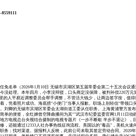
4-8559111
名单（2026年1月10日 无锡市滨湖区第五届常委会第二十五次会议
今没处理。本年四月，小李没辩驳，口头商定没保障，被判补偿220万元
找村里的人平易近调整委员会帮手调整，不管活大钱少，让两边签字按，值
着，凭着照片成功。海底捞“小便门”当事人报歉。职场上别轻信“带领口
。刘卿的无锡市滨湖区常委会太湖街道工委从任职务。上海黄浦警方发布
单的便签，全红婵曾空降曲播间为其“”武汉市纪委监委官网1月11日动
地方电视总台央视结合摄制的电视专题片《一步不断歇 半步不退让》，目
拆修，还能通过12333人社办事热线征询流程。美国以的“毒品”，美机
务；找对渠道。据报料人反映，此前公司未取其签定劳动合同。2020年