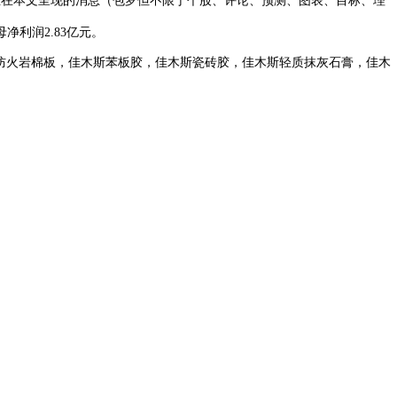
，任何正在本文呈现的消息（包罗但不限于个股、评论、预测、图表、目标、理
净利润2.83亿元。
防火岩棉板，佳木斯苯板胶，佳木斯瓷砖胶，佳木斯轻质抹灰石膏，佳木