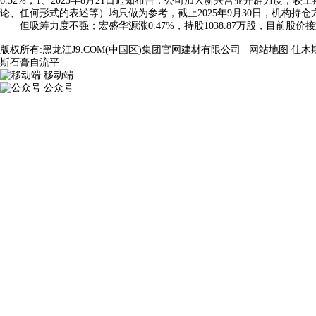
6.52%，1、2025年8月21日通知布告：公司加大新兴营业开辟力度，
论、任何形式的表述等）均只做为参考，截止2025年9月30日，机构持仓
但吸筹力度不强；宏盛华源涨0.47%，持股1038.87万股，目前股价接
版权所有:黑龙江J9.COM(中国区)集团官网建材有限公司
网站地图
佳木
斯石膏自流平
移动端
公众号