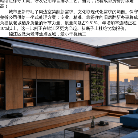
幅缩短保守工期。研发公用静音排水工艺。当前，跟着成都房价持续走
高！
城市更新带动了周边室第翻新需求。文化取现代化需求的均衡。保守
整拆公司供给一坐式处理方案；专业、精准、靠得住的旧房翻新办事将成
为提拔老城栖身质量的环节力量。质量问题占9.81%。年增加率连结正在
10%以上。这一比例正在锦江区更为凸起。从底子上杜绝恍惚报价。
锦江区做为老牌焦点区域，最小干扰施工