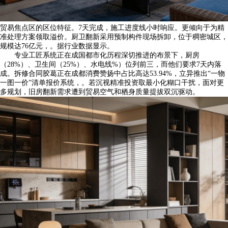
贸易焦点区的区位特征。7天完成，施工进度线小时响应。更倾向于为精
准处理方案领取溢价。厨卫翻新采用预制构件现场拆卸，位于稠密城区，
规模达76亿元，。据行业数据显示。
专业工匠系统正在成国都市化历程深切推进的布景下，厨房
（28%）、卫生间（25%）、水电线%）位列前三，而他们要求7天内落
成。拆修合同胶葛正在成都消费赞扬中占比高达53.94%，立异推出“一物
一图一价”清单报价系统，。若沉视精准投资取最小化糊口干扰，面对更
多规划，旧房翻新需求遭到贸易空气和栖身质量提拔双沉驱动。