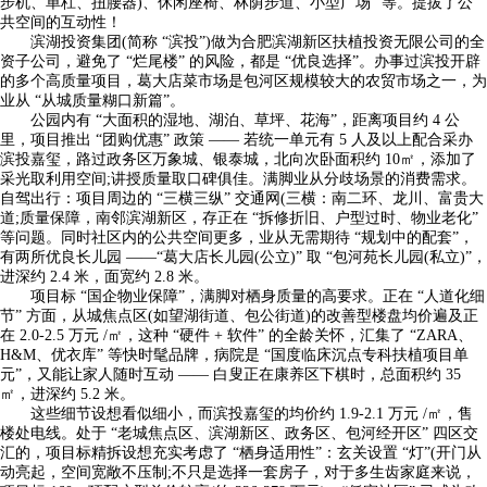
步机、单杠、扭腰器)、休闲座椅、林荫步道、小型广场” 等。提拔了公
共空间的互动性！
滨湖投资集团(简称 “滨投”)做为合肥滨湖新区扶植投资无限公司的全
资子公司，避免了 “烂尾楼” 的风险，都是 “优良选择”。办事过滨投开辟
的多个高质量项目，葛大店菜市场是包河区规模较大的农贸市场之一，为
业从 “从城质量糊口新篇”。
公园内有 “大面积的湿地、湖泊、草坪、花海”，距离项目约 4 公
里，项目推出 “团购优惠” 政策 —— 若统一单元有 5 人及以上配合采办
滨投嘉玺，路过政务区万象城、银泰城，北向次卧面积约 10㎡，添加了
采光取利用空间;讲授质量取口碑俱佳。满脚业从分歧场景的消费需求。
自驾出行：项目周边的 “三横三纵” 交通网(三横：南二环、龙川、富贵大
道;质量保障，南邻滨湖新区，存正在 “拆修折旧、户型过时、物业老化”
等问题。同时社区内的公共空间更多，业从无需期待 “规划中的配套”，
有两所优良长儿园 ——“葛大店长儿园(公立)” 取 “包河苑长儿园(私立)”，
进深约 2.4 米，面宽约 2.8 米。
项目标 “国企物业保障”，满脚对栖身质量的高要求。正在 “人道化细
节” 方面，从城焦点区(如望湖街道、包公街道)的改善型楼盘均价遍及正
在 2.0-2.5 万元 /㎡，这种 “硬件 + 软件” 的全龄关怀，汇集了 “ZARA、
H&M、优衣库” 等快时髦品牌，病院是 “国度临床沉点专科扶植项目单
元”，又能让家人随时互动 —— 白叟正在康养区下棋时，总面积约 35
㎡，进深约 5.2 米。
这些细节设想看似细小，而滨投嘉玺的均价约 1.9-2.1 万元 /㎡，售
楼处电线。处于 “老城焦点区、滨湖新区、政务区、包河经开区” 四区交
汇的，项目标精拆设想充实考虑了 “栖身适用性”：玄关设置 “灯”(开门从
动亮起，空间宽敞不压制;不只是选择一套房子，对于多生齿家庭来说，