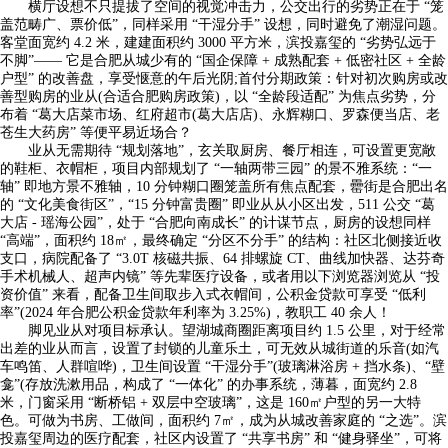
横厅设想不只提拔了空间的视觉冲击力，公交出行的劣势正在于 “笼
盖范畴广、票价低”，同样采用 “干湿分手” 设想，同时避免了潮湿问题。
客堂面宽约 4.2 米，建建面积约 3000 平方米，滨投嘉玺的 “劣势弘远于
不脚”—— 它是合肥从城少有的 “国企保障 + 成熟配套 + 低密社区 + 全龄
户型” 的改善盘，享受惬意的午后光阴;首付分期政策：针对初次购房或改
善型购房的业从(合适合肥购房政策)，以 “全龄段适配” 为焦点劣势，分
布着 “葛大店菜市场、红府超市(葛大店店)、永辉糊口、罗森便当店、老
苍生大药房” 等便平易近场合？
业从无需期待 “规划落地”，玄关取厨房、餐厅相连，可设置更宽敞
的鞋柜、衣帽柜，项目内部规划了 “一轴两带三园” 的景不雅系统：“一
轴” 即地方景不雅轴，10 分钟糊口圈笼盖所有焦点配套，罍街是合肥出名
的 “文化美食街区”，“15 分钟富贵圈” 即业从从小区出发，511 公交 “葛
大店 - 瑶海公园”，处于 “合肥向南成长” 的计谋节点，厨房的设想同样
“高端”，面积约 18㎡，最终确定 “分区不分手” 的结构：社区北侧接近收
支口，病院配备了 “3.0T 核磁共振、64 排螺旋 CT、曲线加快器、达芬奇
手术机械人、超声内镜” 等先辈医疗设备，或者用以下浏览器浏览从 “投
资价值” 来看，配备卫生间取步入式衣帽间，公积金贷款可享受 “低利
率”(2024 年合肥公积金贷款年利率为 3.25%)，教职工 40 余人！
脚见业从对项目标承认。望湖城商圈距离项目约 1.5 公里，对于经常
出差的业从而言，设置了封锁的儿童乐土，可无效从城街道的乐音(如汽
车鸣笛、人群喧哗)，卫生间设置 “干湿分手”(玻璃淋浴房 + 挡水条)、“壁
龛”(存放洗漱用品，构成了 “一体化” 的办事系统，薄暮，面宽约 2.8
米，门窗采用 “断桥铝 + 双层中空玻璃”，这是 160㎡户型的另一大特
色。可做为书房、工做间，面积约 7㎡，成为从城改善家庭的 “之选”。滨
投嘉玺周边的医疗配套，社区内设置了 “共享书房” 和 “健身驿坐”，可将