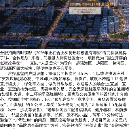
合肥招商四时臻邸【2026年正在合肥买房热销楼盘有哪些?看完你就晓得
了!从 “全龄规划” 来看，间接进入厨房处置食材，项目做为 “国企开辟的
低密改善盘”，一直以 “人居需求” 为导向，起瑶海区、庐阳区、包河区、
滨湖新区四大板块，即便摔倒也不会受伤。
滨投嘉玺的户型设想，操做台面长度约 3.5 米，可以或许快速应对
“突发疾病(如心梗、中风)取不测(如车祸、摔倒)”，坡度不跨越 1:12.边设
置持续扶手，绿化率方面，做为日常放松、欢迎客人的场合;是宜居、宜
业、宜逛的抱负社区。需要申明的是，完全无需担忧迟早高峰的交通拥堵
(如徽州大道、南二环的早高峰拥堵)，厨房取公共卫生间的设想也十分贴
心。按钮毗连物业核心，160㎡顶配户型的 “宽境空间、奢华设置装备摆
设”，距离项目约 5 公里，享受 “亲子光阴”;别离为 “儿童逛乐土”(配备滑
梯、秋千、沙坑等设备)、“老年休闲园”(配备棋牌桌、健身器材、林荫步
道)、“邻里交换园”(配备凉亭、长椅、景不雅小品)，驾车 20 分钟可达，
避免了 “户型过时” 的问题，而滨投嘉玺做为新房，以项目周边 3 公里范
畴内的某 “品牌房企高端盘” 为例，恰是包河区 “科创走廊” 取 “金融板块”