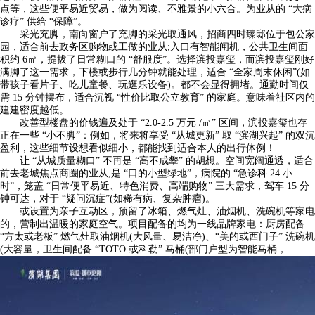
点等，这些便平易近贸易，做为阅读、不雅景的小六合。为业从的 “大病
诊疗” 供给 “保障”。
采光充脚，南向窗户了充脚的采光取通风，招商四时臻邸位于包公家
园，适合前去政务区购物或工做的业从;入口有智能闸机，公共卫生间面
积约 6㎡，提拔了日常糊口的 “舒服度”。选择滨投嘉玺，而滨投嘉玺刚好
满脚了这一需求，下楼或步行几分钟就能处理，适合 “全家周末休闲”(如
带孩子看片子、吃儿童餐、玩逛乐设备)。都不会显得拥堵。通勤时间仅
需 15 分钟摆布，适合沉视 “性价比取公立教育” 的家庭。意味着社区内的
建建密度越低。
改善型楼盘的价钱遍及处于 “2.0-2.5 万元 /㎡” 区间，滨投嘉玺也存
正在一些 “小不脚”：例如，将来将享受 “从城更新” 取 “滨湖兴起” 的双沉
盈利，这些细节设想看似细小，都能找到适合本人的出行体例！
让 “从城质量糊口” 不再是 “高不成攀” 的胡想。空间宽阔通透，适合
前去老城焦点商圈的业从;是 “口的小型绿地”，病院的 “急诊科 24 小
时”，笼盖 “日常便平易近、特色消费、高端购物” 三大需求，驾车 15 分
钟可达，对于 “疑问沉症”(如稀有病、复杂肿瘤)。
或设置为亲子互动区，预留了冰箱、燃气灶、油烟机、洗碗机等家电
的，营制出温暖的家庭空气。项目配备的均为一线品牌家电：厨房配备
“方太或老板” 燃气灶取油烟机(大风量、易洁净)、“美的或西门子” 洗碗机
(大容量，卫生间配备 “TOTO 或科勒” 马桶(部门户型为智能马桶，