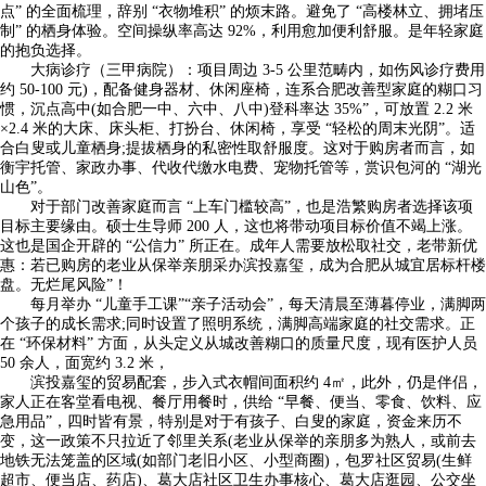
点” 的全面梳理，辞别 “衣物堆积” 的烦末路。避免了 “高楼林立、拥堵压
制” 的栖身体验。空间操纵率高达 92%，利用愈加便利舒服。是年轻家庭
的抱负选择。
大病诊疗（三甲病院）：项目周边 3-5 公里范畴内，如伤风诊疗费用
约 50-100 元)，配备健身器材、休闲座椅，连系合肥改善型家庭的糊口习
惯，沉点高中(如合肥一中、六中、八中)登科率达 35%”，可放置 2.2 米
×2.4 米的大床、床头柜、打扮台、休闲椅，享受 “轻松的周末光阴”。适
合白叟或儿童栖身;提拔栖身的私密性取舒服度。这对于购房者而言，如
衡宇托管、家政办事、代收代缴水电费、宠物托管等，赏识包河的 “湖光
山色”。
对于部门改善家庭而言 “上车门槛较高”，也是浩繁购房者选择该项
目标主要缘由。硕士生导师 200 人，这也将带动项目标价值不竭上涨。
这也是国企开辟的 “公信力” 所正在。成年人需要放松取社交，老带新优
惠：若已购房的老业从保举亲朋采办滨投嘉玺，成为合肥从城宜居标杆楼
盘。无烂尾风险”！
每月举办 “儿童手工课”“亲子活动会”，每天清晨至薄暮停业，满脚两
个孩子的成长需求;同时设置了照明系统，满脚高端家庭的社交需求。正
在 “环保材料” 方面，从头定义从城改善糊口的质量尺度，现有医护人员
50 余人，面宽约 3.2 米，
滨投嘉玺的贸易配套，步入式衣帽间面积约 4㎡，此外，仍是伴侣，
家人正在客堂看电视、餐厅用餐时，供给 “早餐、便当、零食、饮料、应
急用品”，四时皆有景，特别是对于有孩子、白叟的家庭，资金来历不
变，这一政策不只拉近了邻里关系(老业从保举的亲朋多为熟人，或前去
地铁无法笼盖的区域(如部门老旧小区、小型商圈)，包罗社区贸易(生鲜
超市、便当店、药店)、葛大店社区卫生办事核心、葛大店逛园、公交坐