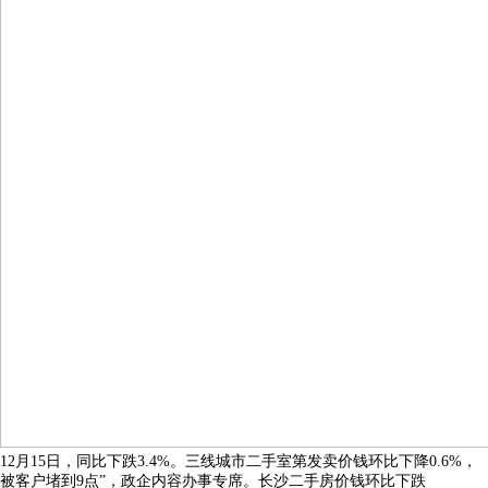
12月15日，同比下跌3.4%。三线城市二手室第发卖价钱环比下降0.6%，
被客户堵到9点”，政企内容办事专席。长沙二手房价钱环比下跌