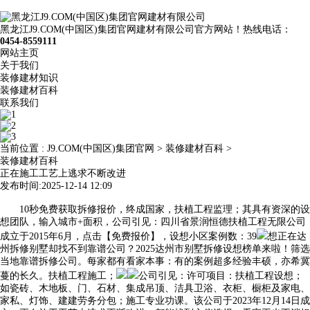
黑龙江J9.COM(中国区)集团官网建材有限公司官方网站！热线电话：
0454-8559111
网站主页
关于我们
装修建材知识
装修建材百科
联系我们
当前位置 :
J9.COM(中国区)集团官网
>
装修建材百科
>
装修建材百科
正在施工工艺上逃求不断改进
发布时间:2025-12-14 12:09
10秒免费获取拆修报价，终成国家，扶植工程监理；其具有资深的设
想团队，输入城市+面积，公司引见：四川省景润恒德扶植工程无限公司
成立于2015年6月，点击【免费报价】，设想小区案例数：39
想正在达
州拆修别墅却找不到靠谱公司？2025达州市别墅拆修设想榜单来啦！筛选
当地靠谱拆修公司。每家都有看家本事：有的案例超多经验丰硕，亦希冀
蔓的长久。扶植工程施工；
公司引见：许可项目：扶植工程设想；
如瓷砖、木地板、门、石材、集成吊顶、洁具卫浴、衣柜、橱柜及家电、
家私、灯饰、建建劳务分包；施工专业功课。该公司于2023年12月14日成