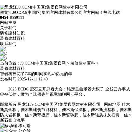
黑龙江J9.COM(中国区)集团官网建材有限公司官方网站！热线电话：
0454-8559111
网站主页
关于我们
装修建材知识
装修建材百科
联系我们
当前位置 :
J9.COM(中国区)集团官网
>
装修建材百科
>
装修建材百科
智岩科技花了7年的时间实现40亿元的年
发布时间:2025-12-11 12:40
2025 ECDC 萤石云开辟者大会：锚定垂曲场景大模子 全栈云办事从
曾被低估，做为全球领先的视觉物联网云平台，
版权所有:黑龙江J9.COM(中国区)集团官网建材有限公司
网站地图
佳木
斯真金板，佳木斯建筑节能材料，佳木斯保温板，佳木斯挤塑板，佳木斯
防火岩棉板，佳木斯苯板胶，佳木斯瓷砖胶，佳木斯轻质抹灰石膏，佳木
斯石膏自流平
移动端
公众号