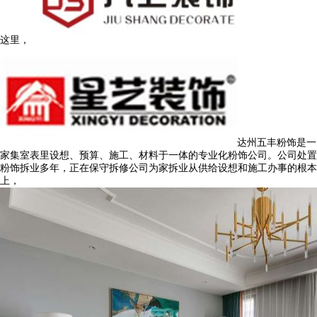
这里，
达州五丰粉饰是一
家集室表里设想、预算、施工、材料于一体的专业化粉饰公司。公司处置
粉饰拆业多年，正在保守拆修公司为家拆业从供给设想和施工办事的根本
上，