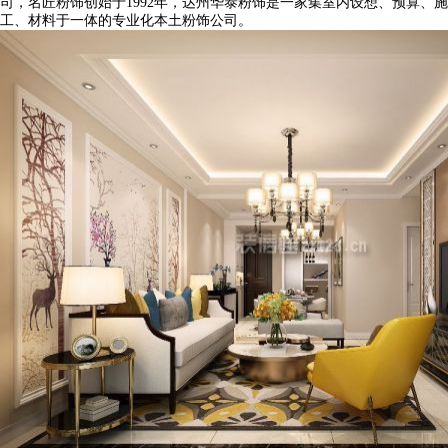
司，名匠粉饰创始于1992年，达州华泰粉饰是一家集室内设想、预算、施
工、材料于一体的专业化本土粉饰公司。