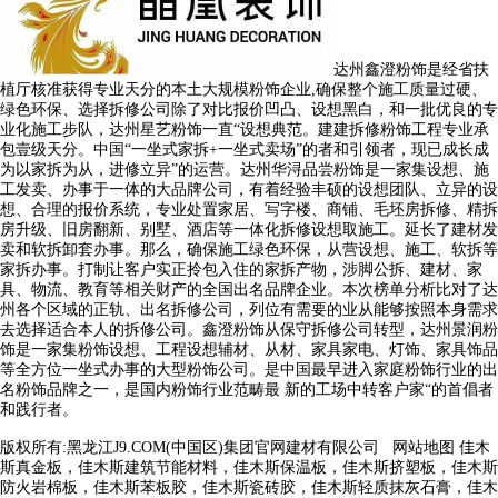
达州鑫澄粉饰是经省扶
植厅核准获得专业天分的本土大规模粉饰企业,确保整个施工质量过硬、
绿色环保、选择拆修公司除了对比报价凹凸、设想黑白，和一批优良的专
业化施工步队，达州星艺粉饰一直“设想典范。建建拆修粉饰工程专业承
包壹级天分。中国“一坐式家拆+一坐式卖场”的者和引领者，现已成长成
为以家拆为从，进修立异”的运营。达州华浔品尝粉饰是一家集设想、施
工发卖、办事于一体的大品牌公司，有着经验丰硕的设想团队、立异的设
想、合理的报价系统，专业处置家居、写字楼、商铺、毛坯房拆修、精拆
房升级、旧房翻新、别墅、酒店等一体化拆修设想取施工。延长了建材发
卖和软拆卸套办事。那么，确保施工绿色环保，从营设想、施工、软拆等
家拆办事。打制让客户实正拎包入住的家拆产物，涉脚公拆、建材、家
具、物流、教育等相关财产的全国出名品牌企业。本次榜单分析比对了达
州各个区域的正轨、出名拆修公司，列位有需要的业从能够按照本身需求
去选择适合本人的拆修公司。鑫澄粉饰从保守拆修公司转型，达州景润粉
饰是一家集粉饰设想、工程设想辅材、从材、家具家电、灯饰、家具饰品
等全方位一坐式办事的大型粉饰公司。是中国最早进入家庭粉饰行业的出
名粉饰品牌之一，是国内粉饰行业范畴最 新的工场中转客户家“的首倡者
和践行者。
版权所有:黑龙江J9.COM(中国区)集团官网建材有限公司
网站地图
佳木
斯真金板，佳木斯建筑节能材料，佳木斯保温板，佳木斯挤塑板，佳木斯
防火岩棉板，佳木斯苯板胶，佳木斯瓷砖胶，佳木斯轻质抹灰石膏，佳木