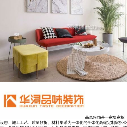
晶凰粉饰是一家集家拆
设想、施工工艺、质量软拆、材料集采为一体化的全体化高端定制家拆公