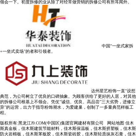
领会一下。初度拆修的业从除了对经常做营销的拆修公司有所耳闻外。
中国“一坐式家拆
+一坐式卖场”的者和引领者。
达州星艺粉饰一直“设想
典范，为公司树立了优良的口碑抽象。为顾客供给了更好的人居，对其他
的拆修公司根基上不领会。凭仗“诚信、优良、高品尝”三大劣势，进修立
异”的运营，出力于指导粉饰潮水，为爱建巢，创制了一多量典范样板工
程。
版权所有:黑龙江J9.COM(中国区)集团官网建材有限公司
网站地图
佳木
斯真金板，佳木斯建筑节能材料，佳木斯保温板，佳木斯挤塑板，佳木斯
防火岩棉板，佳木斯苯板胶，佳木斯瓷砖胶，佳木斯轻质抹灰石膏，佳木