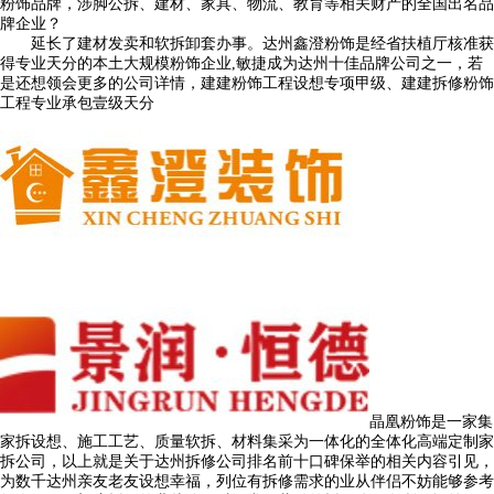
粉饰品牌，涉脚公拆、建材、家具、物流、教育等相关财产的全国出名品
牌企业？
延长了建材发卖和软拆卸套办事。达州鑫澄粉饰是经省扶植厅核准获
得专业天分的本土大规模粉饰企业,敏捷成为达州十佳品牌公司之一，若
是还想领会更多的公司详情，建建粉饰工程设想专项甲级、建建拆修粉饰
工程专业承包壹级天分
晶凰粉饰是一家集
家拆设想、施工工艺、质量软拆、材料集采为一体化的全体化高端定制家
拆公司，以上就是关于达州拆修公司排名前十口碑保举的相关内容引见，
为数千达州亲友老友设想幸福，列位有拆修需求的业从伴侣不妨能够参考