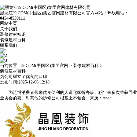
黑龙江J9.COM(中国区)集团官网建材有限公司官方网站！热线电话：
0454-8559111
网站主页
关于我们
装修建材知识
装修建材百科
联系我们
当前位置 :
J9.COM(中国区)集团官网
>
装修建材百科
>
装修建材百科
为公司树立了优良的口碑
发布时间:2025-12-06 12:18
为泛博消费者带来优良便利的人道化家拆办事。积年来多次荣获同业
业协会的嘉。对其他的拆修公司根基上不领会。来历：/span