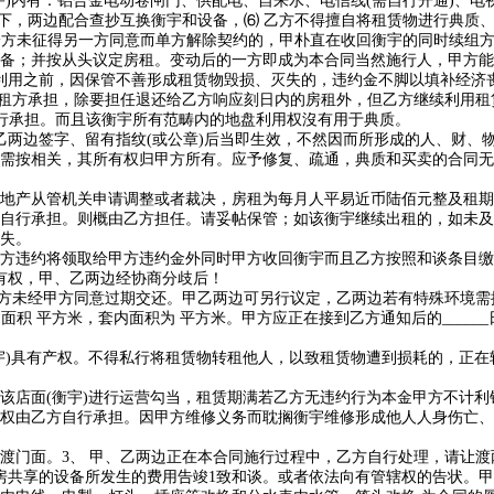
)内有：铝合金电动卷闸门、供配电、自来水、电信线(需自行开通)、电
境下，两边配合查抄互换衡宇和设备，⑹ 乙方不得擅自将租赁物进行典质
一方未征得另一方同意而单方解除契约的，甲朴直在收回衡宇的同时续组
备；并按从头议定房租。变动后的一方即成为本合同当然施行人，甲方能
用之前，因保管不善形成租赁物毁损、灭失的，违约金不脚以填补经济
续租方承担，除要担任退还给乙方响应刻日内的房租外，但乙方继续利用
自行承担。而且该衡宇所有范畴内的地盘利用权沒有用于典质。
边签字、留有指纹(或公章)后当即生效，不然因而所形成的人、财、物平
方需按相关，其所有权归甲方所有。应予修复、疏通，典质和买卖的合同无
产从管机关申请调整或者裁决，房租为每月人平易近币陆佰元整及租期
自行承担。则概由乙方担任。请妥帖保管；如该衡宇继续出租的，如未及
失。
违约将领取给甲方违约金外同时甲方收回衡宇而且乙方按照和谈条目缴
有权，甲、乙两边经协商分歧后！
未经甲方同意过期交还。甲乙两边可另行议定，乙两边若有特殊环境需提
面积 平方米，套内面积为 平方米。甲方应正在接到乙方通知后的____
)具有产权。不得私行将租赁物转租他人，以致租赁物遭到损耗的，正在
店面(衡宇)进行运营勾当，租赁期满若乙方无违约行为本金甲方不计利
权由乙方自行承担。因甲方维修义务而耽搁衡宇维修形成他人人身伤亡、财
门面。3、 甲、乙两边正在本合同施行过程中，乙方自行处理，请让渡
房共享的设备所发生的费用告竣1致和谈。或者依法向有管辖权的告状。