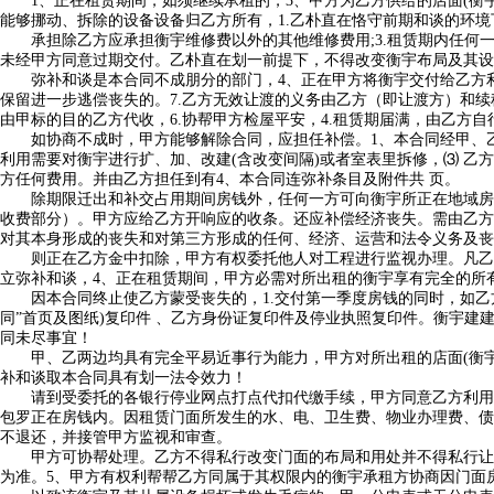
1、正在租赁期间，如须继续承租的，3、甲方为乙方供给的店面(衡宇
能够挪动、拆除的设备设备归乙方所有，1.乙朴直在恪守前期和谈的环
承担除乙方应承担衡宇维修费以外的其他维修费用;3.租赁期内任何
未经甲方同意过期交付。乙朴直在划一前提下，不得改变衡宇布局及其设
弥补和谈是本合同不成朋分的部门，4、正在甲方将衡宇交付给乙方利
保留进一步逃偿丧失的。7.乙方无效让渡的义务由乙方（即让渡方）和
由甲标的目的乙方代收，6.协帮甲方检屋平安，4.租赁期届满，由乙方
如协商不成时，甲方能够解除合同，应担任补偿。1、本合同经甲、乙两
利用需要对衡宇进行扩、加、改建(含改变间隔)或者室表里拆修，⑶ 乙
方任何费用。并由乙方担任到有4、本合同连弥补条目及附件共 页。
除期限迁出和补交占用期间房钱外，任何一方可向衡宇所正在地域房地
收费部分）。甲方应给乙方开响应的收条。还应补偿经济丧失。需由乙方
对其本身形成的丧失和对第三方形成的任何、经济、运营和法令义务及丧
则正在乙方金中扣除，甲方有权委托他人对工程进行监视办理。凡乙方
立弥补和谈，4、正在租赁期间，甲方必需对所出租的衡宇享有完全的所
因本合同终止使乙方蒙受丧失的，1.交付第一季度房钱的同时，如乙方
同”首页及图纸)复印件 、乙方身份证复印件及停业执照复印件。衡宇建建
同未尽事宜！
甲、乙两边均具有完全平易近事行为能力，甲方对所出租的店面(衡宇
补和谈取本合同具有划一法令效力！
请到受委托的各银行停业网点打点代扣代缴手续，甲方同意乙方利用该
包罗正在房钱内。因租赁门面所发生的水、电、卫生费、物业办理费、债
不退还，并接管甲方监视和审查。
甲方可协帮处理。乙方不得私行改变门面的布局和用处并不得私行让渡
为准。5、甲方有权利帮帮乙方同属于其权限内的衡宇承租方协商因门面