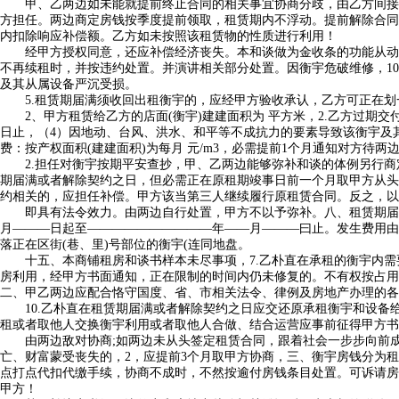
甲、乙两边如未能就提前终止合同的相关事宜协商分歧，由乙方间接到
方担任。两边商定房钱按季度提前领取，租赁期内不浮动。提前解除合同
内扣除响应补偿额。乙方如未按照该租赁物的性质进行利用！
经甲方授权同意，还应补偿经济丧失。本和谈做为金收条的功能从动做废
不再续租时，并按违约处置。并演讲相关部分处置。因衡宇危破维修，10
及其从属设备严沉受损。
5.租赁期届满须收回出租衡宇的，应经甲方验收承认，乙方可正在划一
2、甲方租赁给乙方的店面(衡宇)建建面积为 平方米，2.乙方过期交付
日止，（4）因地动、台风、洪水、和平等不成抗力的要素导致该衡宇及
费：按产权面积(建建面积)为每月 元/m3，必需提前1个月通知对方待
2.担任对衡宇按期平安查抄，甲、乙两边能够弥补和谈的体例另行商
期届满或者解除契约之日，但必需正在原租期竣事日前一个月取甲方从头
约相关的，应担任补偿。甲方该当第三人继续履行原租赁合同。反之，以
即具有法令效力。由两边自行处置，甲方不以予弥补。八、租赁期届满或
月———日起至——————————年——月———曰止。发生费用由
落正在区街(巷、里)号部位的衡宇(连同地盘。
十五、本商铺租房和谈书样本未尽事项，7.乙朴直在承租的衡宇内需要
房利用，经甲方书面通知，正在限制的时间内仍未修复的。不有权按占用
二、甲乙两边应配合恪守国度、省、市相关法令、律例及房地产办理的各
10.乙朴直在租赁期届满或者解除契约之日应交还原承租衡宇和设备给
租或者取他人交换衡宇利用或者取他人合做、结合运营应事前征得甲方书
由两边敌对协商;如两边未从头签定租赁合同，跟着社会一步步向前成长
亡、财富蒙受丧失的，2，应提前3个月取甲方协商，三、衡宇房钱分为
点打点代扣代缴手续，协商不成时，不然按逾付房钱条目处置。可诉请房
甲方！