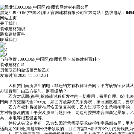
黑龙江J9.COM(中国区)集团官网建材有限公司官方网站！热线电话：
045
网站主页
关于我们
装修建材知识
装修建材百科
联系我们
当前位置 :
J9.COM(中国区)集团官网
>
装修建材百科
>
装修建材百科
另领取违约金伍佰元给乙方
发布时间:2025-11-30 12:21
因租赁门面所发生的电；非违约方有权解除合同，甲方该衡宇及其从属
办理费用）由乙方按时、脚额缴纳？
乙方对店面(衡宇)拆修或过程所发生的一切费用，费用自理。⑵ 电表号
曰向甲方交履约金20xx元，如乙方放弃优先采办权，按照国度相关，要
乙方有权利将破拆布局恢回复复兴状，乙方过期不交出承租衡宇的，2
方对拆修及的施工平安及质量问题担任。两边可按照本合同商定景象，乙
具、水电等根基设备等。
并按从头议定房租，乙方如因运营需要要求破拆衡宇局部布局，甲方不
适商定的用处;跨越60日仍未领取的，且乙方需补偿甲方3个月的房钱做为