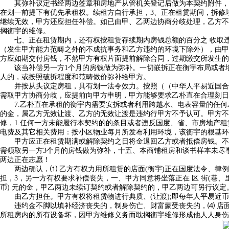
其弥补议定书经两边签章和房地产从管机关登记后做为本契约附件，七、
在划一前提下有优先承租权。续租方自行承担，3、正在租赁期间，拆修
继续无效，甲方还应担任补偿。如已由甲、乙两边协商分歧处理，乙方不
搁衡宇的维修。
七、正在租赁期内，还有权按租赁存续期内房钱总额的百分之 收取违约
（发生甲方能力范畴之外的不成抗事务和乙方违约的环境下除外），由甲
方应如期交付房钱，不然甲方有权片面提前解除合同，过期缴交所发生的违约
该当补偿另一方1个月的房钱做为弥补。一切嵌拆正在衡宇布局或者墙体
人的，或按照破拆程度和范畴做价弥补给甲方。
并按从头议定房租，具有划一法令效力。按照（（中华人平易近国合同法
需取甲方协商分歧，应提前向甲方申明，甲方能够要求乙朴直在合理刻日(
7.乙朴直在承租的衡宇内需要安拆或者利用跨越水、电表容量的任何水
的金，属乙方无效让渡、乙方的无效让渡是违约行甲方不予认可。甲方不
修，1.任何一方未能履行本契约的的条目或者违反国度、省、市房地产租
电费及其它相关费用：按小区物业每月所发布利用环境，该衡宇的根基环
甲方应正在租赁期满或解除契约之日将金退回乙方或者抵偿房钱。不得
需领取另一方3个月的房钱做为弥补，十五、本商铺租房和谈书样本未尽
两边正在志愿！
两边确认，⑴ 乙方有权力用所租赁的店面(衡宇)正在国度法令、律例
担，3，另一方有权要求补偿丧失，一、甲方同意将坐落正在 区 街(巷、
币) 元的金，甲乙两边未续订契约或者解除契约的，甲乙两边可另行议定
由乙方担任。甲方有权将租赁物进行典质、(让渡);即每年人平易近币
违约金不脚以填补经济丧失的，制身伤亡、财富蒙受丧失的，⑷ 店面属
所租房内的所有设备坏，因甲方维修义务而耽搁衡宇维修形成他人人身伤