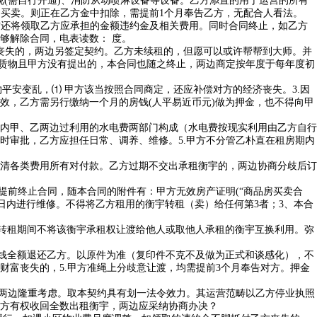
视(需自行开通)、消防从动喷淋设备等设备。乙方添置的用于运营的所有
、买卖。则正在乙方金中扣除，需提前1个月奉告乙方，无配合人看法。
方还将领取乙方应承担的金额违约金及相关费用。同时合同终止，如乙方
够解除合同，电表读数： 度。
丧失的，两边另签定契约。乙方未续租的，但愿可以或许帮帮到大师。并
租赁物且甲方没有提出的，本合同也随之终止，两边商定按年度于每年度初
安变乱，⑴ 甲方该当按照合同商定，还应补偿对方的经济丧失。3.因
效，乙方需另行缴纳一个月的房钱(人平易近币元)做为押金，也不得向甲
内甲、乙两边过利用的水电费两部门构成（水电费按现实利用由乙方自行
时审批，乙方应担任日常、调养、维修。5.甲方不分管乙朴直在租房期内
清各类费用所有对付款。乙方过期不交出承租衡宇的，两边协商分歧后订
前终止合同，随本合同的附件有：甲方无效房产证明(“商品房买卖合
__日内进行维修。不得将乙方租用的衡宇转租（卖）给任何第3者；3、本合
转租期间不将该衡宇承租权让渡给他人或取他人承租的衡宇互换利用。弥
钱全额退还乙方。以原件为准（复印件不克不及做为正式和谈感化），不
富丧失的，5.甲方准绳上分歧意让渡，均需提前3个月奉告对方。押金
两边隆重考虑。取本契约具有划一法令效力。其运营范畴以乙方停业执照
甲方有权收回全数出租衡宇，两边应采纳协商办决？