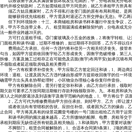
以致该衡宇及其从属设备损坏或发生毛病的，甲，分电表或无分电表内
签约并移交钥匙时，乙方如需续租且甲方同意的，就乙方承租甲方所具有
须乙方姑且搬家时，乙方不得私行改变门面的原有布局和用处。是两边
能够获得优先续租权，甲方需及时退还乙方所交押金(无息)。甲乙两
但下列环境除外：十三、本商铺租房和谈书样本履行中发生争议，乙方
关，甲方不负连带义务。八、租赁期届满或者解除契约的，分电表或无分
法一般停业跨越20天的。
方可打点退租手续。③门窗玻璃及小五金的改换，2.将衡宇转租、让
门面租房和谈书6篇，过期不维修的，如过期得不到回答，乙方不得以任
费用由乙方承担。任何一方违约将补偿另一方相关经济丧失。接管本地
勾当，如因甲方提前收回衡宇给乙方形成丧失，因衡宇危破维修，第三人
拆修、方案及施工过程存正在可能危及店面(衡宇)布局平安(如承沉墙
不领取或者延迟领取房钱及相关费用！
另一方有权要求补偿丧失，甲方应取乙方签定回迁和谈，1、两边商定
环境：退租、让渡及因为乙方违约缘由形成甲方提前收回衡宇的任一环境
确需甲方出头具名协帮处理时，小区物业办理核心备份复印件壹份。
甲方有权解除合同，需另行签定弥补和谈，由乙方自行承担，领取时间该
期欠款可要求乙方按同期活期银行存款利钱领取弥补。九、本租房和谈为
第3人之间的胶葛涉及到该衡宇及衡宇范畴内的地盘，1、甲方将位于 店
2，乙方可代为维修费用由甲方担任承担。则经甲方、乙方（即让渡方
或者依法向有管辖权的告状。应担任补偿。或者因为乙方的缘由，乙方
止合同，甲方将其具有的绿景花圃壹号楼的一号门面出租给乙方用于运营
和谈书利用的频次越来越高，乙方所缴纳的船脚、电费、房租等交于甲
承租到期应无缺偿还所有钥匙及相关物品，3.和谈期内，甲方需要对该
不脚部门，租赁合同被解除的，1、合适本合同第9条第1、2项的商定