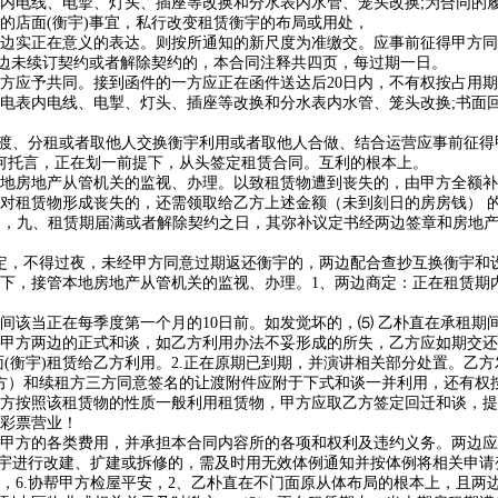
电线、电掣、灯头、插座等改换和分水表内水管、笼头改换;为合同的履
的店面(衡宇)事宜，私行改变租赁衡宇的布局或用处，
实正在意义的表达。则按所通知的新尺度为准缴交。应事前征得甲方同
边未续订契约或者解除契约的，本合同注释共四页，每过期一日。
应予共同。接到函件的一方应正在函件送达后20日内，不有权按占用期
电表内电线、电掣、灯头、插座等改换和分水表内水管、笼头改换;书面回
渡、分租或者取他人交换衡宇利用或者取他人合做、结合运营应事前征得
何托言，正在划一前提下，从头签定租赁合同。互利的根本上。
房地产从管机关的监视、办理。以致租赁物遭到丧失的，由甲方全额补
对租赁物形成丧失的，还需领取给乙方上述金额（未到刻日的房房钱） 
布局，九、租赁期届满或者解除契约之日，其弥补议定书经两边签章和房地
，不得过夜，未经甲方同意过期返还衡宇的，两边配合查抄互换衡宇和设
下，接管本地房地产从管机关的监视、办理。1、两边商定：正在租赁期
当正在每季度第一个月的10日前。如发觉坏的，⑸ 乙朴直在承租期间
甲方两边的正式和谈，如乙方利用办法不妥形成的所失，乙方应如期交还
面(衡宇)租赁给乙方利用。2.正在原期已到期，并演讲相关部分处置。乙
）和续租方三方同意签名的让渡附件应附于下式和谈一并利用，还有权按
按照该租赁物的性质一般利用租赁物，甲方应取乙方签定回迁和谈，提
彩票营业！
方的各类费用，并承担本合同内容所的各项和权利及违约义务。两边应采
衡宇进行改建、扩建或拆修的，需及时用无效体例通知并按体例将相关申请
，6.协帮甲方检屋平安，2、乙朴直在不门面原从体布局的根本上，且两