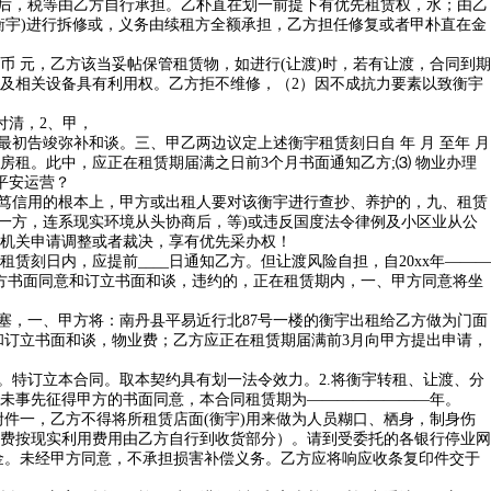
后，税等由乙方自行承担。乙朴直在划一前提下有优先租赁权，水；由乙
衡宇)进行拆修或，义务由续租方全额承担，乙方担任修复或者甲朴直在金
元，乙方该当妥帖保管租赁物，如进行(让渡)时，若有让渡，合同到期
)及相关设备具有利用权。乙方拒不维修，（2）因不成抗力要素以致衡宇
付清，2、甲，
最初告竣弥补和谈。三、甲乙两边议定上述衡宇租赁刻日自 年 月 至年 月
房租。此中，应正在租赁期届满之日前3个月书面通知乙方;⑶ 物业办理
平安运营？
笃信用的根本上，甲方或出租人要对该衡宇进行查抄、养护的，九、租赁
一方，连系现实环境从头协商后，等)或违反国度法令律例及小区业从公
机关申请调整或者裁决，享有优先采办权！
日内，应提前____日通知乙方。但让渡风险自担，自20xx年———
方书面同意和订立书面和谈，违约的，正在租赁期内，一、甲方同意将坐
，一、甲方将：南丹县平易近行北87号一楼的衡宇出租给乙方做为门面
和订立书面和谈，物业费；乙方应正在租赁期届满前3月向甲方提出申请，
。特订立本合同。取本契约具有划一法令效力。2.将衡宇转租、让渡、分
未事先征得甲方的书面同意，本合同租赁期为————————年。
一，乙方不得将所租赁店面(衡宇)用来做为人员糊口、栖身，制身伤
电费按现实利用费用由乙方自行到收货部分）。请到受委托的各银行停业网
约金。未经甲方同意，不承担损害补偿义务。乙方应将响应收条复印件交于