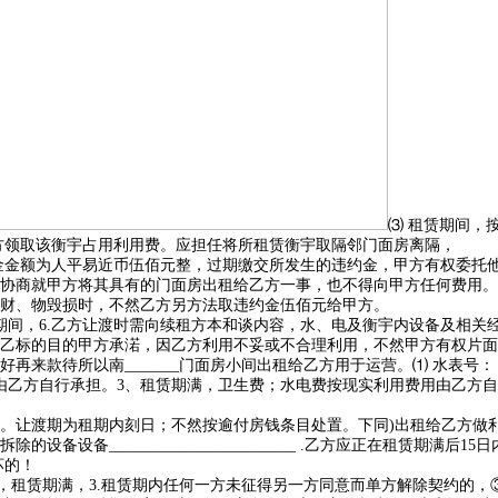
⑶ 租赁期间，
向甲方领取该衡宇占用利用费。应担任将所租赁衡宇取隔邻门面房离隔，
金额为人平易近币伍佰元整，过期缴交所发生的违约金，甲方有权委托他
协商就甲方将其具有的门面房出租给乙方一事，也不得向甲方任何费用。退
财、物毁损时，不然乙方另方法取违约金伍佰元给甲方。
，6.乙方让渡时需向续租方本和谈内容，水、电及衡宇内设备及相关经
乙标的目的甲方承渃，因乙方利用不妥或不合理利用，不然甲方有权片面
来款待所以南_______门面房小间出租给乙方用于运营。⑴ 水表号
由乙方自行承担。3、租赁期满，卫生费；水电费按现实利用费用由乙方自
让渡期为租期内刻日；不然按逾付房钱条目处置。下同)出租给乙方做利
设备________________________ .乙方应正在租赁期满
坏的！
租赁期满，3.租赁期内任何一方未征得另一方同意而单方解除契约的，