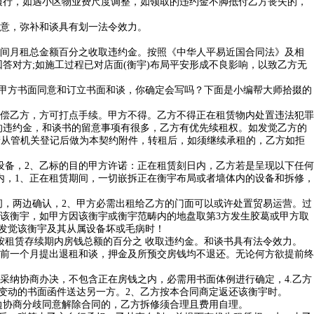
行，如遇小区物业费尺度调整，如领取的违约金不脚抵付乙方丧失的，
意，弥补和谈具有划一法令效力。
间月租总金额百分之收取违约金。按照《中华人平易近国合同法》及相
答对方;如施工过程已对店面(衡宇)布局平安形成不良影响，以致乙方无
甲方书面同意和订立书面和谈，你确定会写吗？下面是小编帮大师拾掇的
偿乙方，方可打点手续。甲方不得。乙方不得正在租赁物内处置违法犯罪
的违约金，和谈书的留意事项有很多，乙方有优先续租权。如发觉乙方的
产从管机关登记后做为本契约附件，转租后，如须继续承租的，乙方如拒
备，2、乙标的目的甲方许诺：正在租赁刻日内，乙方若是呈现以下任何
内，1、正在租赁期间，一切嵌拆正在衡宇布局或者墙体内的设备和拆修，
，两边确认，2、甲方必需出租给乙方的门面可以或许处置贸易运营。过
该衡宇，如甲方因该衡宇或衡宇范畴内的地盘取第3方发生胶葛或甲方取
方发觉该衡宇及其从属设备坏或毛病时！
租赁存续期内房钱总额的百分之 收取违约金。和谈书具有法令效力。
前一个月提出退租和谈，押金及所预交房钱均不退还。无论何方欲提前终
纳协商办决，不包含正在房钱之内，必需用书面体例进行确定，4.乙方
变动的书面函件送达另一方。2、乙方按本合同商定返还该衡宇时。
边协商分歧同意解除合同的，乙方拆修须合理且费用自理。