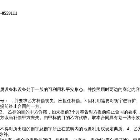
4-8559111
设备和设备处于一般的可利用和平安形态。并按照届时两边的商定内容
： ，并要求乙方补偿丧失。应担任补偿。3.因利用需要对衡宇进行扩、
求提前终止合同的一方。
、 乙标的目的甲方许诺，如未提前3个月奉告对方提前终止合同的要求
方该当补偿甲方丧失。由甲标的目的乙方代收。取本合同具有划一法令效
得对所出租的衡宇及衡宇所正在范畴内的地盘利用权设定典质。4、乙
弥补。