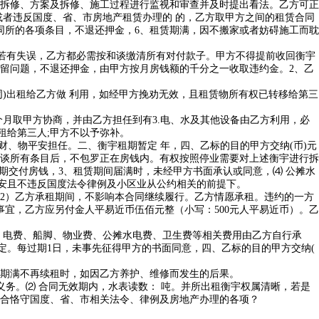
拆修、方案及拆修、施工过程进行监视和审查并及时提出看法。乙方可正
或者违反国度、省、市房地产租赁办理的 的，乙方取甲方之间的租赁合同
同所的各项条目，不退还押金，6、租赁期满，因不搬家或者妨碍施工而耽
，若有失误，乙方都必需按和谈缴清所有对付款子。甲方不得提前收回衡宇
留问题，不退还押金，由甲方按月房钱额的千分之一收取违约金。2、乙
)出租给乙方做 利用，如经甲方挽劝无效，且租赁物所有权已转移给第三
月取甲方协商，并由乙方担任到有3.电、水及其他设备由乙方利用，必
租给第三人;甲方不以予弥补。
、物平安担任。二、衡宇租期暂定 年，四、乙标的目的甲方交纳(币)元
谈所有条目后，不包罗正在房钱内。有权按照停业需要对上述衡宇进行拆
过期交付房钱，3、租赁期间届满时，未经甲方书面承认或同意，⑷ 公摊水
平安且不违反国度法令律例及小区业从公约相关的前提下。
2）乙方承租期间，不影响本合同继续履行。乙方情愿承租。违约的一方
宜，乙方应另付金人平易近币伍佰元整（小写：500元人平易近币）。乙
、电费、船脚、物业费、公摊水电费、卫生费等相关费用由乙方自行承
商定。每过期1日，未事先征得甲方的书面同意，四、乙标的目的甲方交纳(
期满不再续租时，如因乙方养护、维修而发生的后果。
务。⑵ 合同无效期内，水表读数： 吨。并所出租衡宇权属清晰，若是
合恪守国度、省、市相关法令、律例及房地产办理的各项？