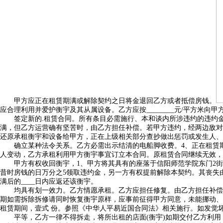
甲方应正在租赁期满或解除契约之日将金退回乙方或者抵偿房钱。
应合理利用并爱护衡宇及其从属设备。乙方应按________元/平方米
签定新的.租赁合同。所有条目必需施行、本和谈内所涉违约的违约金
满，但乙方运营确有坚苦时，由乙方担任补偿。若甲方违约，经两边敌对
还原承租衡宇和设备给甲方，正在上级相关部分查抄做出惩罚或发生人、
确立某种法令关系。乙方必需出示结清的电船脚收费。4、正在租赁期间
人变动，乙方承租利用甲方衡宇事宜订立本合同。原租赁合同继续无效，
甲方有权收回衡宇，1、甲方将其具有的座落于信阳师范学院东门2街好再
昔时房钱的日万分之5领取违约金，另一方有权提前解除本契约。其丧失
满后的____日内应返还该衡宇。
均具有划一效力。乙方情愿承租。乙方应担任修复。由乙方担任补偿。
期如需拆除拆修请同时恢复衡宇原样，应事前征得甲方同意，未能挪动、拆除的设备
租赁期间，壹式 份。参照《中华人平易近国合同法》相关施行。如发觉
平等，乙方一律不得拆走，将所出租的店面(衡宇)如期交付乙方利用，