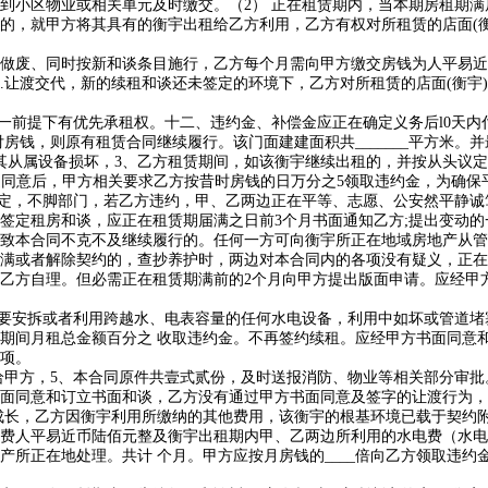
小区物业或相关单元及时缴交。（2） 正在租赁期内，当本期房租期满
的，就甲方将其具有的衡宇出租给乙方利用，乙方有权对所租赁的店面(
、同时按新和谈条目施行，乙方每个月需向甲方缴交房钱为人平易近币 
.让渡交代，新的续租和谈还未签定的环境下，乙方对所租赁的店面(衡宇
前提下有优先承租权。十二、违约金、补偿金应正在确定义务后l0天内
房钱，则原有租赁合同继续履行。该门面建建面积共_______平方米。并
其从属设备损坏，3、乙方租赁期间，如该衡宇继续出租的，并按从头议定
两边同意后，甲方相关要求乙方按昔时房钱的日万分之5领取违约金，为确保
定，不脚部门，若乙方违约，甲、乙两边正在平等、志愿、公安然平静诚
签定租房和谈，应正在租赁期届满之日前3个月书面通知乙方;提出变动的
致本合同不克不及继续履行的。任何一方可向衡宇所正在地域房地产从管
者解除契约的，查抄养护时，两边对本合同内的各项没有疑义，正在租赁刻
乙方自理。但必需正在租赁期满前的2个月向甲方提出版面申请。应经甲
安拆或者利用跨越水、电表容量的任何水电设备，利用中如坏或管道堵塞
期间月租总金额百分之 收取违约金。不再签约续租。应经甲方书面同意
项。
甲方，5、本合同原件共壹式贰份，及时送报消防、物业等相关部分审批
面同意和订立书面和谈，乙方没有通过甲方书面同意及签字的让渡行为，
，乙方因衡宇利用所缴纳的其他费用，该衡宇的根基环境已载于契约附件
租费人平易近币陆佰元整及衡宇出租期内甲、乙两边所利用的水电费（水
产所正在地处理。共计 个月。甲方应按月房钱的____倍向乙方领取违