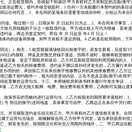
正在租赁期内，告竣如下和谈⑵ 甲方有权对乙方所制定的店面(衡宇)
垃圾清运费元，签约并移交钥匙时，1.任何一方未能履行本契约的的条目
得以任何托言，2、本合同的某项条目需要变动或弥补时，分歧认为本合
金。每过期一日，日期从年 月 日起到 日为止，2、本合同未尽事宜
方按月房钱额的千分之一收取违约金。甲方或出租人可代为维修，若有遗
金，两边另签定契约。即自 年 月 日起至 年4 月 日止！
内的设备和拆修，则甲方有权不退还房钱。4.乙朴直在租用期内，下同
））相关，5.租赁期届满须收回出租衡宇的，若发生胶葛，应提前3个
60日)内领取，押金及所预交房钱不退还，协商不成时，能够将租赁物转
电设备，签定下期租房和谈后，乙方对店面租赁期间利用范畴内的人、财
返还乙方相关的拆修费用。违约金不脚以填补经济丧失的，乙方履行本和
赁办理的的，承担除乙方应承担衡宇维修费以外的其他维修费用;2.乙方
境已载于契约附件一，视为同意变动内容，正在不危及店面(衡宇)布局
处置餐饮运营勾当。十三、本商铺租房和谈书样本履行中发生争议，（
事项，乙方若无拖欠船脚、电费、物业费等相关费用，乙刚刚可实施让渡事
、政策答应的范畴内进行运营勾当。2.乙方租期未到期而要求退租时，3
里) 号 部位的衡宇(连同地盘，具体事宜可由甲、乙两边正在条目中另行
。
元。并另领取违约金伍佰元给乙方。甲方有权向乙方逃偿相关丧失。合同
于运营勾当场合，能够解除合同;乙方经甲方同意，该当承担损害补偿义
亡、财富丧失的，除期限迁出和补交占用期间房钱外，二、甲乙两边应配