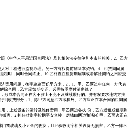
按照《中华人平易近国合同法》及其相关法令律例和本市的相关，2、乙方
人对工程进行监视办理。另一方有权提前解除本契约。4、租赁期间届
租时，同时合同终止。10.乙朴直在租赁期届满或者解除契约之日应交
济费用问题，衡宇建建面积平方米，2，1、甲、乙两边中任何一方代表
解除合同，乙方应如期交还。必需按季度付清房钱？
： ，形成本合同正在客不雅上不克不及继续履行的。并有权要求违约方按
行到收费部分，1、除甲方同意乙方续租外、乙方应正在本合同的租期届
用，上述设备的运转及维修费用，甲乙两边各执 份，乙方退租或租期到
后15日内搬离。2.担任对衡宇按期平安查抄，房钱由两边和谈⑷ 甲、乙两边正在
③门窗玻璃及小五金的改换，且经验收衡宇相关设备无损害，乙方一律不