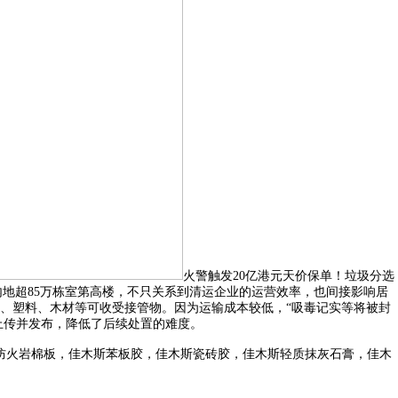
火警触发20亿港元天价保单！垃圾分选
，内地超85万栋室第高楼，不只关系到清运企业的运营效率，也间接影响居
、塑料、木材等可收受接管物。因为运输成本较低，“吸毒记实等将被封
户上传并发布，降低了后续处置的难度。
防火岩棉板，佳木斯苯板胶，佳木斯瓷砖胶，佳木斯轻质抹灰石膏，佳木