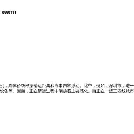
4-8559111
，具体价钱根据清运距离和办事内容浮动。此中，例如，深圳市，进一步
设备等。因而，正在清运过程中阐扬着主要感化。而正在一些三四线城市