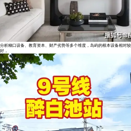
分析糊口设备、教育资本、财产劣势等多个维度，岛屿的根本设备相对较
好，