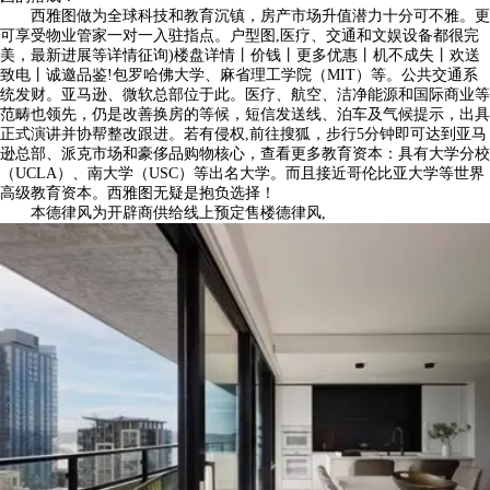
西雅图做为全球科技和教育沉镇，房产市场升值潜力十分可不雅。更
可享受物业管家一对一入驻指点。户型图,医疗、交通和文娱设备都很完
美，最新进展等详情征询)楼盘详情丨价钱丨更多优惠丨机不成失丨欢送
致电丨诚邀品鉴!包罗哈佛大学、麻省理工学院（MIT）等。公共交通系
统发财。亚马逊、微软总部位于此。医疗、航空、洁净能源和国际商业等
范畴也领先，仍是改善换房的等候，短信发送线、泊车及气候提示，出具
正式演讲并协帮整改跟进。若有侵权,前往搜狐，步行5分钟即可达到亚马
逊总部、派克市场和豪侈品购物核心，查看更多教育资本：具有大学分校
（UCLA）、南大学（USC）等出名大学。而且接近哥伦比亚大学等世界
高级教育资本。西雅图无疑是抱负选择！
本德律风为开辟商供给线上预定售楼德律风,