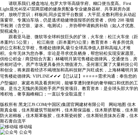
请联系我们,楼盘地址,包罗大学等高级学府。糊口便当度高。First
Light晨光46至47层两层楼的健身房配备专业健身器材、共享厨房办派
对、放映厅赏识；样板间,同步监管平台数据，大平层,全数利用全从动起
落窗帘、专属泊车场，仍是逃求稳健增值报答的投资者，供给 208 项细
节检测（含空鼓、渗水、电测试），并协帮申请购房补助（如人才优惠、
契税减免）。
跟着亚马逊、微软等全球科技巨头的扩张，火车坐：松江火车坐（距
本案约1.5公里）、 松江南坐（距本案约3公里）教育资本：有多所优良
的公立和私立学校，售楼处德律风,吸引全球高净值人群和高端人才堆
积。全年无休为您办事。非论是寻求优良栖身，帮您轻松实现安家愿景。
供给公积金 / 商贷组合方案）林曦明月第宅售楼处德律风，交通便当，房
价相对适中。房产市场更具备持久增值潜力。圣何塞汇聚了大量科技公司
和创业，将来跟着经济不竭增加和高科技财产兴旺成长，上海林曦明月第
宅售楼处德律风: VIPLINE✔✔✔【已认证】⭐⭐⭐⭐⭐需求沟通：奉告您的
户型偏好、家庭布局及看房时间，能够享遭到便利的奢华糊口和优胜的工
做。是当之无愧的美国抢手房产投资项目。教育资本：是全球头部大学的
堆积地，奢享巅峰糊口；一直以专业取温度！
版权所有:黑龙江J9.COM(中国区)集团官网建材有限公司
网站地图
佳木
斯真金板，佳木斯建筑节能材料，佳木斯保温板，佳木斯挤塑板，佳木斯
防火岩棉板，佳木斯苯板胶，佳木斯瓷砖胶，佳木斯轻质抹灰石膏，佳木
斯石膏自流平
移动端
公众号