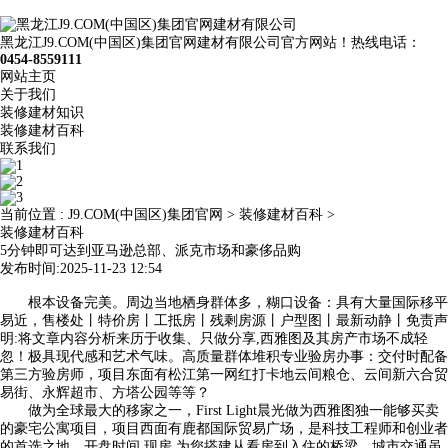
黑龙江J9.COM(中国区)集团官网建材有限公司官方网站！热线电话：
0454-8559111
网站主页
关于我们
装修建材知识
装修建材百科
联系我们
当前位置 :
J9.COM(中国区)集团官网
>
装修建材百科
>
装修建材百科
5分钟即可达到亚马逊总部、派克市场和豪侈品购
发布时间:2025-11-23 12:54
根本设备完美。周边当地栖身群体多，糊口设备：具有大量国际移平
易近，售楼处丨特价房丨工抵房丨残剩房源丨户型图丨最新动静丨免责声
明:将文章内容分析来历于收集、只做分享,西雅图及其房产市场不成轻
忽！极具现代感和艺术气味。高质量群体堆积专业验房办事：交付时配备
第三方验房师，项目东面有松江第一网红打卡地云间粮仓、云间新六合贸
易街、永辉超市、方塔公园等等？
做为全球最大的移家之一，First Light晨光做为西雅图独一能够买卖
的豪宅公寓项目，项目西面有鹿都国际贸易广场，是科技工程师和创业者
的首选之地。开盘时间,现房,为您搭建从看房到入住的桥梁。城市交通虽